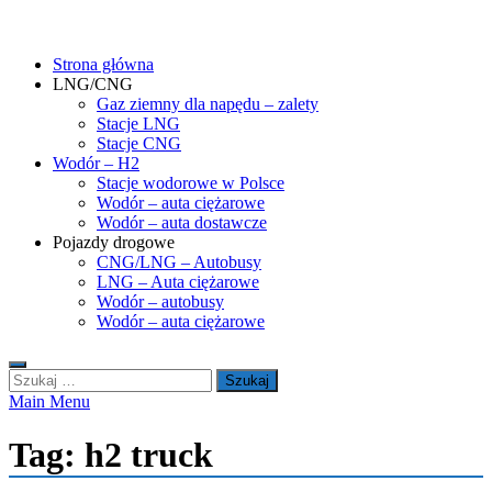
Skip
gasHD.eu – LNG, CNG i wodór dla silników dużej mocy
Duże silniki na paliwa gazowe – CNG i LNG (gaz ziemny) oraz H2
to
(wodór). Opisy pojazdów, tankowanie gazu ziemnego i wodoru,
Strona główna
content
rynek paliw gazowych, analizy.
LNG/CNG
Gaz ziemny dla napędu – zalety
Stacje LNG
Stacje CNG
Wodór – H2
Stacje wodorowe w Polsce
Wodór – auta ciężarowe
Wodór – auta dostawcze
Pojazdy drogowe
CNG/LNG – Autobusy
LNG – Auta ciężarowe
Wodór – autobusy
Wodór – auta ciężarowe
Szukaj:
Main Menu
Tag:
h2 truck