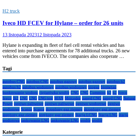
H2 truck
Iveco HD FCEV for Hylane – order for 26 units
13 listopada 2023
12 listopada 2023
Hylane is expanding its fleet of fuel cell rental vehicles and has
entered into purchase agreements for 78 additional trucks. 26 new
vehicles come from IVECO. The companies also cooperate …
Tagi
autobus CNG
autobus CNG
autobus gazowy
autobus gazowy
autobus h2
autobus h2
autobus wodorowy
autobus wodorowy
biogaz
biometan
bunkrowanie wodoru
ciężarówka wodór
CNG
CNG
Cummins
h2
h2
Iveco
Iveco
lh2
LNG
LNG
LNG test
MAN
Mercedes
napęd CNG
napęd CNG
Natural
Power
ogniwo paliwowe
ogniwo paliwowe
ogniwo wodorowe
ogniwo
wodorowe
Scania
Scania
skroplony gaz ziemny
skroplony gaz ziemny
sprężony gaz ziemny
sprężony gaz ziemny
Stacja LCNG
Stacja LNG
stacja
wodorowa
tankowanie LNG
tankowanie LNG
wodór
wodór
Kategorie