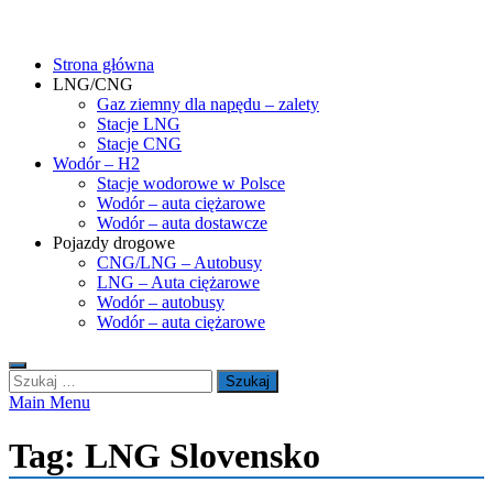
Skip
gasHD.eu – LNG, CNG i wodór dla silników dużej mocy
Duże silniki na paliwa gazowe – CNG i LNG (gaz ziemny) oraz H2
to
(wodór). Opisy pojazdów, tankowanie gazu ziemnego i wodoru,
Strona główna
content
rynek paliw gazowych, analizy.
LNG/CNG
Gaz ziemny dla napędu – zalety
Stacje LNG
Stacje CNG
Wodór – H2
Stacje wodorowe w Polsce
Wodór – auta ciężarowe
Wodór – auta dostawcze
Pojazdy drogowe
CNG/LNG – Autobusy
LNG – Auta ciężarowe
Wodór – autobusy
Wodór – auta ciężarowe
Szukaj:
Main Menu
Tag:
LNG Slovensko