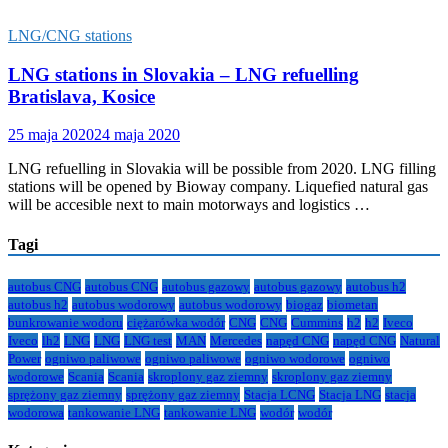
LNG/CNG stations
LNG stations in Slovakia – LNG refuelling
Bratislava, Kosice
25 maja 2020
24 maja 2020
LNG refuelling in Slovakia will be possible from 2020. LNG filling
stations will be opened by Bioway company. Liquefied natural gas
will be accesible next to main motorways and logistics …
Tagi
autobus CNG
autobus CNG
autobus gazowy
autobus gazowy
autobus h2
autobus h2
autobus wodorowy
autobus wodorowy
biogaz
biometan
bunkrowanie wodoru
ciężarówka wodór
CNG
CNG
Cummins
h2
h2
Iveco
Iveco
lh2
LNG
LNG
LNG test
MAN
Mercedes
napęd CNG
napęd CNG
Natural
Power
ogniwo paliwowe
ogniwo paliwowe
ogniwo wodorowe
ogniwo
wodorowe
Scania
Scania
skroplony gaz ziemny
skroplony gaz ziemny
sprężony gaz ziemny
sprężony gaz ziemny
Stacja LCNG
Stacja LNG
stacja
wodorowa
tankowanie LNG
tankowanie LNG
wodór
wodór