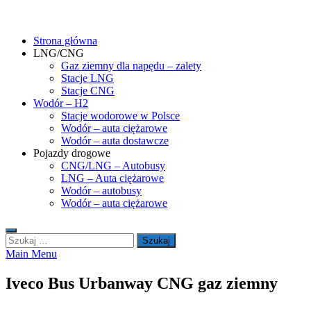
Skip
gasHD.eu – LNG, CNG i wodór dla silników dużej mocy
Duże silniki na paliwa gazowe – CNG i LNG (gaz ziemny) oraz H2
to
(wodór). Opisy pojazdów, tankowanie gazu ziemnego i wodoru,
Strona główna
content
rynek paliw gazowych, analizy.
LNG/CNG
Gaz ziemny dla napędu – zalety
Stacje LNG
Stacje CNG
Wodór – H2
Stacje wodorowe w Polsce
Wodór – auta ciężarowe
Wodór – auta dostawcze
Pojazdy drogowe
CNG/LNG – Autobusy
LNG – Auta ciężarowe
Wodór – autobusy
Wodór – auta ciężarowe
Szukaj:
Main Menu
Iveco Bus Urbanway CNG gaz ziemny