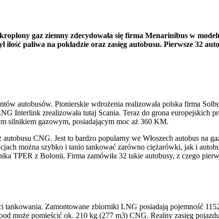
kroplony gaz ziemny zdecydowała się firma Menarinibus w modelu 
ilość paliwa na pokładzie oraz zasięg autobusu. Pierwsze 32 auto
ntów autobusów. Pionierskie wdrożenia realizowała polska firma Solbu
NG Interlink zrealizowała tutaj Scania. Teraz do grona europejskich 
nym silnikiem gazowym, posiadającym moc aż 360 KM.
autobusu CNG. Jest to bardzo popularny we Włoszech autobus na gaz.
cjach można szybko i tanio tankować zarówno ciężarówki, jak i auto
ika TPER z Bolonii. Firma zamówiła 32 takie autobusy, z czego pierw
ci tankowania. Zamontowane zbiorniki LNG posiadają pojemność 1152
od może pomieścić ok. 210 kg (277 m3) CNG. Realny zasięg pojazdu 