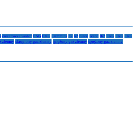
u
ciężarówka wodór
CNG
CNG
Cummins
h2
h2
Iveco
Iveco
lh2
LNG
LNG
LNG
z ziemny
skroplony gaz ziemny
sprężony gaz ziemny
sprężony gaz ziemny