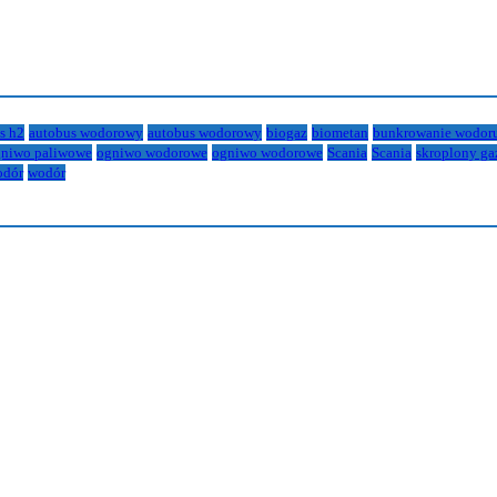
s h2
autobus wodorowy
autobus wodorowy
biogaz
biometan
bunkrowanie wodor
niwo paliwowe
ogniwo wodorowe
ogniwo wodorowe
Scania
Scania
skroplony ga
odór
wodór