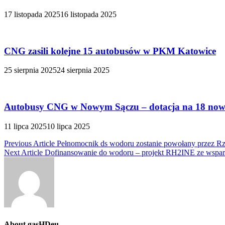
17 listopada 2025
16 listopada 2025
CNG zasili kolejne 15 autobusów w PKM Katowice
25 sierpnia 2025
24 sierpnia 2025
Autobusy CNG w Nowym Sączu – dotacja na 18 no
11 lipca 2025
10 lipca 2025
Nawigacja
Previous Article
Pełnomocnik ds wodoru zostanie powołany przez R
Next Article
Dofinansowanie do wodoru – projekt RH2INE ze wspa
wpisu
About gasHDeu