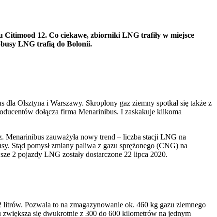
Citimood 12. Co ciekawe, zbiorniki LNG trafiły w miejsce
busy LNG trafią do Bolonii.
s dla Olsztyna i Warszawy. Skroplony gaz ziemny spotkał się także z
producentów dołącza firma Menarinibus. I zaskakuje kilkoma
 Menarinibus zauważyła nowy trend – liczba stacji LNG na
busy. Stąd pomysł zmiany paliwa z gazu sprężonego (CNG) na
sze 2 pojazdy LNG zostały dostarczone 22 lipca 2020.
 litrów. Pozwala to na zmagazynowanie ok. 460 kg gazu ziemnego
zwiększa się dwukrotnie z 300 do 600 kilometrów na jednym