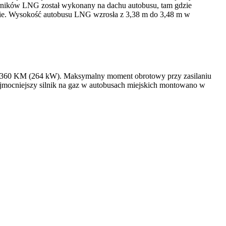
iorników LNG został wykonany na dachu autobusu, tam gdzie
amie. Wysokość autobusu LNG wzrosła z 3,38 m do 3,48 m w
 360 KM (264 kW). Maksymalny moment obrotowy przy zasilaniu
jmocniejszy silnik na gaz w autobusach miejskich montowano w