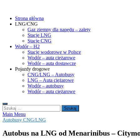
Skip
gasHD.eu – LNG, CNG i wodór dla silników dużej mocy
Duże silniki na paliwa gazowe – CNG i LNG (gaz ziemny) oraz H2 (
to
Strona główna
content
LNG/CNG
Gaz ziemny dla napędu – zalety
Stacje LNG
Stacje CNG
Wodór – H2
Stacje wodorowe w Polsce
Wodór – auta ciężarowe
Wodór – auta dostawcze
Pojazdy drogowe
CNG/LNG – Autobusy
LNG – Auta ciężarowe
Wodór – autobusy
Wodór – auta ciężarowe
Szukaj:
Main Menu
Autobusy CNG/LNG
Autobus na LNG od Menarinibus – Citym