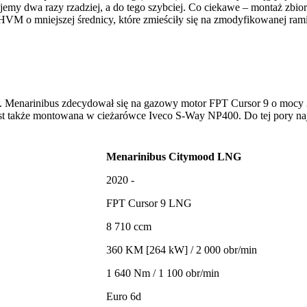
jemy dwa razy rzadziej, a do tego szybciej. Co ciekawe – montaż zb
 HVM o mniejszej średnicy, które zmieściły się na zmodyfikowanej r
. Menarinibus zdecydował się na gazowy motor FPT Cursor 9 o mocy
st także montowana w cieżarówce Iveco S-Way NP400. Do tej pory na
Menarinibus Citymood LNG
2020 -
FPT Cursor 9 LNG
8 710 ccm
360 KM [264 kW] / 2 000 obr/min
1 640 Nm / 1 100 obr/min
Euro 6d