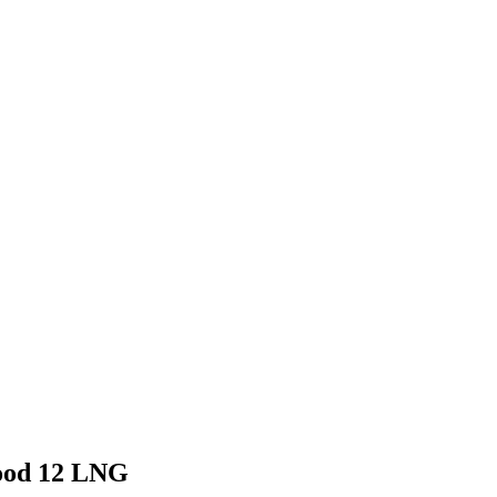
wodór). Opisy pojazdów, tankowanie gazu ziemnego i wodoru, rynek 
ood 12 LNG