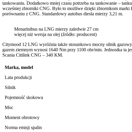
tankowaniu. Dodatkowo mniej czasu potrzeba na tankowanie – tanku
wcześniej zbiorniki CNG. Było to możliwe dzięki zbiornikom marki
porównaniu z CNG. Standardowy autobus diesla mierzy 3,21 m.
Menarinibus na LNG mierzy zaledwie 27 cm
więcej niż wersja na olej (źródło: producent)
Citymood 12 LNG wyróżnia także stosunkowo mocny silnik gazowy
gazem ziemnym wynosi 1640 Nm przy 1100 obr/min. Jednostka ta je
Scania Citilink CNG – 340 KM.
Marka, model
Lata produkcji
Silnik
Pojemność skokowa
Moc
Moment obrotowy
Norma emisji spalin