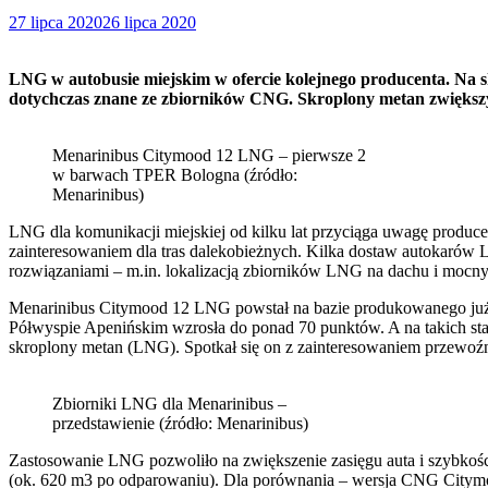
27 lipca 2020
26 lipca 2020
LNG w autobusie miejskim w ofercie kolejnego producenta. Na s
dotychczas znane ze zbiorników CNG. Skroplony metan zwiększył 
Menarinibus Citymood 12 LNG – pierwsze 2
w barwach TPER Bologna (źródło:
Menarinibus)
LNG dla komunikacji miejskiej od kilku lat przyciąga uwagę produce
zainteresowaniem dla tras dalekobieżnych. Kilka dostaw autokarów L
rozwiązaniami – m.in. lokalizacją zbiorników LNG na dachu i moc
Menarinibus Citymood 12 LNG powstał na bazie produkowanego już 
Półwyspie Apenińskim wzrosła do ponad 70 punktów. A na takich sta
skroplony metan (LNG). Spotkał się on z zainteresowaniem przewoźn
Zbiorniki LNG dla Menarinibus –
przedstawienie (źródło: Menarinibus)
Zastosowanie LNG pozwoliło na zwiększenie zasięgu auta i szybkoś
(ok. 620 m3 po odparowaniu). Dla porównania – wersja CNG Citymo