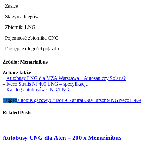
Zasięg
Skrzynia biegów
Zbiorniki LNG
Pojemność zbiornika CNG
Dostępne długości pojazdu
Źródło: Menarinibus
Zobacz także
–
Autobusy LNG dla MZA Warszawa – Autosan czy Solaris?
–
Iveco Stralis NP400 LNG – specyfikacja
–
Katalog autobusów CNG/LNG
Tagged
autobus gazowy
Cursor 9 Natural Gas
Cursor 9 NG
Iveco
LNG
Related Posts
Autobusy CNG dla Aten – 200 x Menarinibus