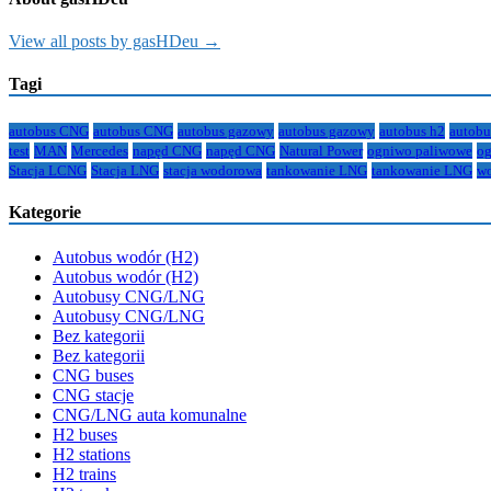
View all posts by gasHDeu →
Tagi
autobus CNG
autobus CNG
autobus gazowy
autobus gazowy
autobus h2
autobu
test
MAN
Mercedes
napęd CNG
napęd CNG
Natural Power
ogniwo paliwowe
og
Stacja LCNG
Stacja LNG
stacja wodorowa
tankowanie LNG
tankowanie LNG
w
Kategorie
Autobus wodór (H2)
Autobus wodór (H2)
Autobusy CNG/LNG
Autobusy CNG/LNG
Bez kategorii
Bez kategorii
CNG buses
CNG stacje
CNG/LNG auta komunalne
H2 buses
H2 stations
H2 trains