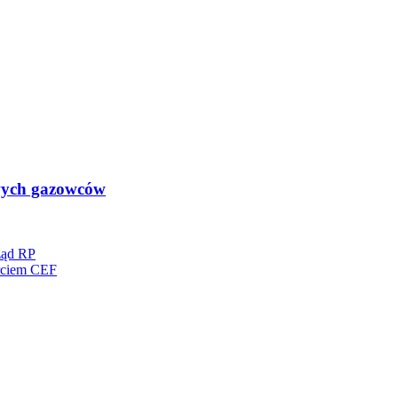
wych gazowców
ząd RP
rciem CEF