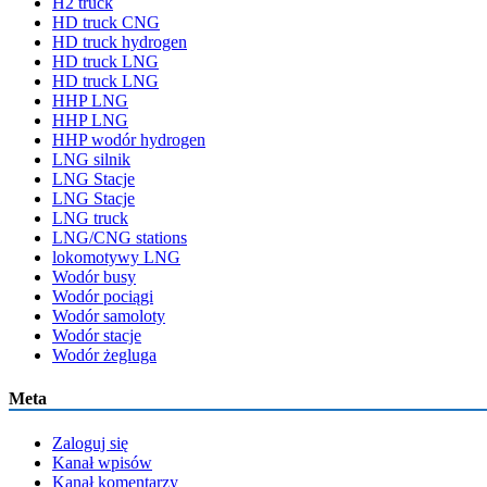
H2 truck
HD truck CNG
HD truck hydrogen
HD truck LNG
HD truck LNG
HHP LNG
HHP LNG
HHP wodór hydrogen
LNG silnik
LNG Stacje
LNG Stacje
LNG truck
LNG/CNG stations
lokomotywy LNG
Wodór busy
Wodór pociągi
Wodór samoloty
Wodór stacje
Wodór żegluga
Meta
Zaloguj się
Kanał wpisów
Kanał komentarzy