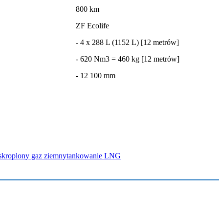
800 km
ZF Ecolife
- 4 x 288 L (1152 L) [12 metrów]
- 620 Nm3 = 460 kg [12 metrów]
- 12 100 mm
skroplony gaz ziemny
tankowanie LNG