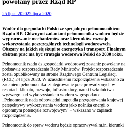
powołany przez Rząd RP
25 lipca 2020
25 lipca 2020
Wodór dla gospodarki Polski ze specjalnym pełnomocnikiem
Rządu RP. Głównymi zadaniami pełnomocnika wodoru będzie
wypracowanie mechanizmów oraz kierunków rozwoju
wykorzystania poszczególnych technologii wodorowych.
Obszary na jakich się skupi to energetyka i transport. Finalnym
efektem prac ma być strategia wodorowa Polski do 2030 roku.
Pełnomocnik rządu ds gospodarki wodorowej zostanie powołany na
podstawie rozporządzenia Rady Ministrów. Projekt rozporządzenia
został opublikowany na stronie Rządowego Centrum Legislacji
(RCL) 24 lipca 2020. W uzasadnieniu rozporządzenia wskazano za
zadaniem pełnomocnika zintegrowanie prac prowadzonych w
resortach klimatu, rozwoju, infrastruktury, nauki i szkolnictwa
wyższego nad wykorzystaniem wodoru w gospodarce.
„Pełnomocnik nada odpowiedni impet dla przygotowania krajowej
perspektywy wykorzystania wodoru jako nośnika energii o
ogromnym potencjale rozwojowym” – wskazano w zapisach
rozporządzenia.
Pełnomocnik do spraw wodoru będzie opracowywał m.in. kierunki