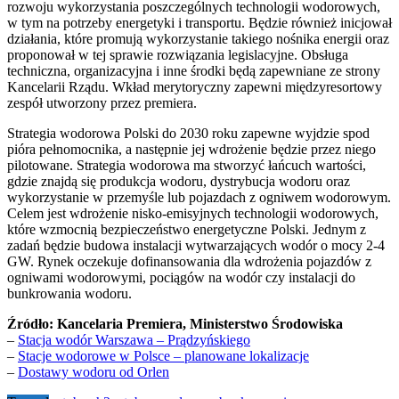
rozwoju wykorzystania poszczególnych technologii wodorowych,
w tym na potrzeby energetyki i transportu. Będzie również inicjował
działania, które promują wykorzystanie takiego nośnika energii oraz
proponował w tej sprawie rozwiązania legislacyjne. Obsługa
techniczna, organizacyjna i inne środki będą zapewniane ze strony
Kancelarii Rządu. Wkład merytoryczny zapewni międzyresortowy
zespół utworzony przez premiera.
Strategia wodorowa Polski do 2030 roku zapewne wyjdzie spod
pióra pełnomocnika, a następnie jej wdrożenie będzie przez niego
pilotowane. Strategia wodorowa ma stworzyć łańcuch wartości,
gdzie znajdą się produkcja wodoru, dystrybucja wodoru oraz
wykorzystanie w przemyśle lub pojazdach z ogniwem wodorowym.
Celem jest wdrożenie nisko-emisyjnych technologii wodorowych,
które wzmocnią bezpieczeństwo energetyczne Polski. Jednym z
zadań będzie budowa instalacji wytwarzających wodór o mocy 2-4
GW. Rynek oczekuje dofinansowania dla wdrożenia pojazdów z
ogniwami wodorowymi, pociągów na wodór czy instalacji do
bunkrowania wodoru.
Źródło: Kancelaria Premiera, Ministerstwo Środowiska
–
Stacja wodór Warszawa – Prądzyńskiego
–
Stacje wodorowe w Polsce – planowane lokalizacje
–
Dostawy wodoru od Orlen