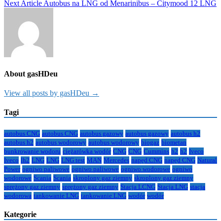
Next Article
Autobus na LNG od Menarinibus – Citymood 12 LNG
wpisu
About gasHDeu
View all posts by gasHDeu →
Tagi
autobus CNG
autobus CNG
autobus gazowy
autobus gazowy
autobus h2
autobus h2
autobus wodorowy
autobus wodorowy
biogaz
biometan
bunkrowanie wodoru
ciężarówka wodór
CNG
CNG
Cummins
h2
h2
Iveco
Iveco
lh2
LNG
LNG
LNG test
MAN
Mercedes
napęd CNG
napęd CNG
Natural
Power
ogniwo paliwowe
ogniwo paliwowe
ogniwo wodorowe
ogniwo
wodorowe
Scania
Scania
skroplony gaz ziemny
skroplony gaz ziemny
sprężony gaz ziemny
sprężony gaz ziemny
Stacja LCNG
Stacja LNG
stacja
wodorowa
tankowanie LNG
tankowanie LNG
wodór
wodór
Kategorie