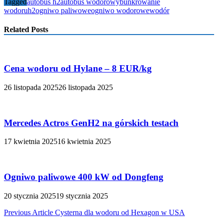
Tagged
autobus h2
autobus wodorowy
bunkrowanie
wodoru
h2
ogniwo paliwowe
ogniwo wodorowe
wodór
Related Posts
Cena wodoru od Hylane – 8 EUR/kg
26 listopada 2025
26 listopada 2025
Mercedes Actros GenH2 na górskich testach
17 kwietnia 2025
16 kwietnia 2025
Ogniwo paliwowe 400 kW od Dongfeng
20 stycznia 2025
19 stycznia 2025
Nawigacja
Previous Article
Cysterna dla wodoru od Hexagon w USA