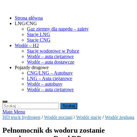
Skip
gasHD.eu – LNG, CNG i wodór dla silników dużej mocy
Duże silniki na paliwa gazowe – CNG i LNG (gaz ziemny) oraz H2
to
(wodór). Opisy pojazdów, tankowanie gazu ziemnego i wodoru,
Strona główna
content
rynek paliw gazowych, analizy.
LNG/CNG
Gaz ziemny dla napędu – zalety
Stacje LNG
Stacje CNG
Wodór – H2
Stacje wodorowe w Polsce
Wodór – auta ciężarowe
Wodór – auta dostawcze
Pojazdy drogowe
CNG/LNG – Autobusy
LNG – Auta ciężarowe
Wodór – autobusy
Wodór – auta ciężarowe
Szukaj:
Main Menu
HD truck hydrogen
/
Wodór pociągi
/
Wodór stacje
/
Wodór żegluga
Pełnomocnik ds wodoru zostanie