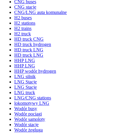
CNG buses
CNG stacje
CNG/LNG auta komunalne
H2 buses
H2 stations
H2 trains
H2 truck
HD truck CNG
HD truck hydrogen
HD truck LNG
HD truck LNG
HHP LNG
HHP LNG
HHP wodór hydrogen
LNG silnik
LNG Stacje
LNG Stacje
LNG truck
LNG/CNG stations
lokomotywy LNG
Wodór busy
Wodór pociągi
Wodór samoloty
Wodór stacje
Wodór żegluga