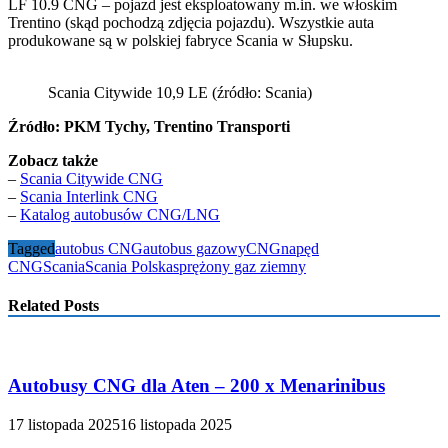
LF 10.9 CNG – pojazd jest eksploatowany m.in. we włoskim
Trentino (skąd pochodzą zdjęcia pojazdu). Wszystkie auta
produkowane są w polskiej fabryce Scania w Słupsku.
Scania Citywide 10,9 LE (źródło: Scania)
Źródło: PKM Tychy, Trentino Transporti
Zobacz także
–
Scania Citywide CNG
–
Scania Interlink CNG
–
Katalog autobusów CNG/LNG
Tagged
autobus CNG
autobus gazowy
CNG
napęd
CNG
Scania
Scania Polska
sprężony gaz ziemny
Related Posts
Autobusy CNG dla Aten – 200 x Menarinibus
17 listopada 2025
16 listopada 2025