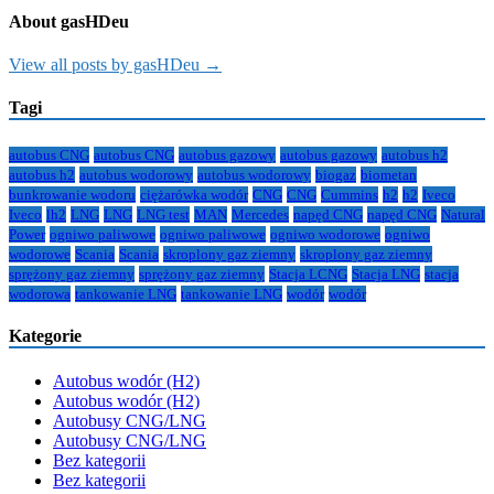
About gasHDeu
View all posts by gasHDeu →
Tagi
autobus CNG
autobus CNG
autobus gazowy
autobus gazowy
autobus h2
autobus h2
autobus wodorowy
autobus wodorowy
biogaz
biometan
bunkrowanie wodoru
ciężarówka wodór
CNG
CNG
Cummins
h2
h2
Iveco
Iveco
lh2
LNG
LNG
LNG test
MAN
Mercedes
napęd CNG
napęd CNG
Natural
Power
ogniwo paliwowe
ogniwo paliwowe
ogniwo wodorowe
ogniwo
wodorowe
Scania
Scania
skroplony gaz ziemny
skroplony gaz ziemny
sprężony gaz ziemny
sprężony gaz ziemny
Stacja LCNG
Stacja LNG
stacja
wodorowa
tankowanie LNG
tankowanie LNG
wodór
wodór
Kategorie
Autobus wodór (H2)
Autobus wodór (H2)
Autobusy CNG/LNG
Autobusy CNG/LNG
Bez kategorii
Bez kategorii