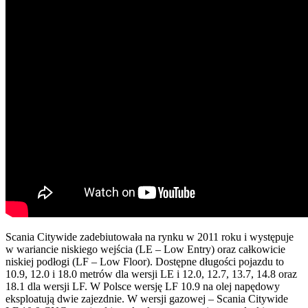
Scania Citywide zadebiutowała na rynku w 2011 roku i występuje
w wariancie niskiego wejścia (LE – Low Entry) oraz całkowicie
niskiej podłogi (LF – Low Floor). Dostępne długości pojazdu to
10.9, 12.0 i 18.0 metrów dla wersji LE i 12.0, 12.7, 13.7, 14.8 oraz
18.1 dla wersji LF. W Polsce wersję LF 10.9 na olej napędowy
eksploatują dwie zajezdnie. W wersji gazowej – Scania Citywide