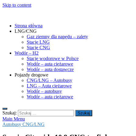
Skip to content
gasHD.eu – LNG, CNG i wodór dla silników dużej mocy
Duże silniki na paliwa gazowe – CNG i LNG (gaz ziemny) oraz H2
(wodór). Opisy pojazdów, tankowanie gazu ziemnego i wodoru,
Strona główna
rynek paliw gazowych, analizy.
LNG/CNG
Gaz ziemny dla napędu – zalety
Stacje LNG
Stacje CNG
Wodór – H2
Stacje wodorowe w Polsce
Wodór – auta ciężarowe
Wodór – auta dostawcze
Pojazdy drogowe
CNG/LNG – Autobusy
LNG – Auta ciężarowe
Wodór – autobusy
Wodór – auta ciężarowe
Szukaj:
Main Menu
Autobusy CNG/LNG