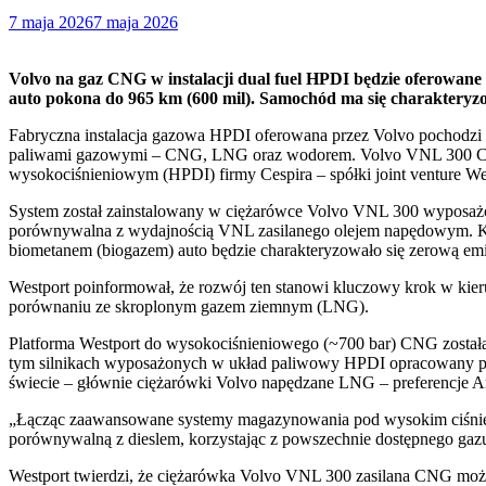
7 maja 2026
7 maja 2026
Volvo na gaz CNG w instalacji dual fuel HPDI będzie oferowan
auto pokona do 965 km (600 mil). Samochód ma się charakteryz
Fabryczna instalacja gazowa HPDI oferowana przez Volvo pochodzi z
paliwami gazowymi – CNG, LNG oraz wodorem. Volvo VNL 300 CNG
wysokociśnieniowym (HPDI) firmy Cespira – spółki joint venture We
System został zainstalowany w ciężarówce Volvo VNL 300 wyposa
porównywalna z wydajnością VNL ​​zasilanego olejem napędowym. Kl
biometanem (biogazem) auto będzie charakteryzowało się zerową emis
Westport poinformował, że rozwój ten stanowi kluczowy krok w ki
porównaniu ze skroplonym gazem ziemnym (LNG).
Platforma Westport do wysokociśnieniowego (~700 bar) CNG został
tym silnikach wyposażonych w układ paliwowy HPDI opracowany prze
świecie – głównie ciężarówki Volvo napędzane LNG – preferencje 
„Łącząc zaawansowane systemy magazynowania pod wysokim ciśnien
porównywalną z dieslem, korzystając z powszechnie dostępnego gazu
Westport twierdzi, że ciężarówka Volvo VNL 300 zasilana CNG może p