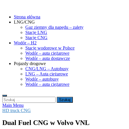
Skip
gasHD.eu – LNG, CNG i wodór dla silników dużej mocy
Duże silniki na paliwa gazowe – CNG i LNG (gaz ziemny) oraz H2 (
to
Strona główna
content
LNG/CNG
Gaz ziemny dla napędu – zalety
Stacje LNG
Stacje CNG
Wodór – H2
Stacje wodorowe w Polsce
Wodór – auta ciężarowe
Wodór – auta dostawcze
Pojazdy drogowe
CNG/LNG – Autobusy
LNG – Auta ciężarowe
Wodór – autobusy
Wodór – auta ciężarowe
Szukaj:
Main Menu
HD truck CNG
Dual Fuel CNG w Volvo VNL