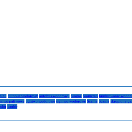
s h2
autobus wodorowy
autobus wodorowy
biogaz
biometan
bunkrowanie wodor
niwo paliwowe
ogniwo wodorowe
ogniwo wodorowe
Scania
Scania
skroplony ga
odór
wodór