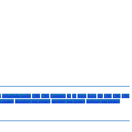
u
ciężarówka wodór
CNG
CNG
Cummins
h2
h2
Iveco
Iveco
lh2
LNG
LNG
LNG
z ziemny
skroplony gaz ziemny
sprężony gaz ziemny
sprężony gaz ziemny