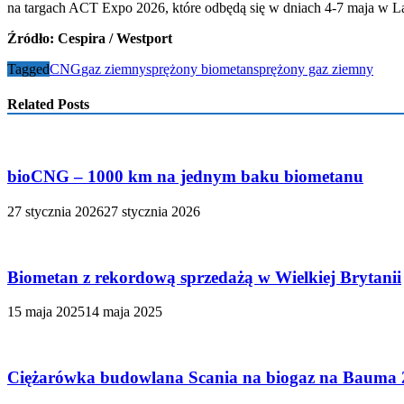
na targach ACT Expo 2026, które odbędą się w dniach 4-7 maja w L
Źródło: Cespira / Westport
Tagged
CNG
gaz ziemny
sprężony biometan
sprężony gaz ziemny
Related Posts
bioCNG – 1000 km na jednym baku biometanu
27 stycznia 2026
27 stycznia 2026
Biometan z rekordową sprzedażą w Wielkiej Brytanii
15 maja 2025
14 maja 2025
Ciężarówka budowlana Scania na biogaz na Bauma 