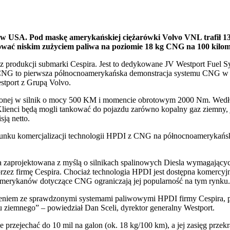
e w USA. Pod maskę amerykańskiej ciężarówki Volvo VNL trafił 
ować niskim zużyciem paliwa na poziomie 18 kg CNG na 100 kilo
 produkcji submarki Cespira. Jest to dedykowane JV Westport Fuel S
 to pierwsza północnoamerykańska demonstracja systemu CNG w p
stport z Grupą Volvo.
żonej w silnik o mocy 500 KM i momencie obrotowym 2000 Nm. Wedłu
ienci będą mogli tankować do pojazdu zarówno kopalny gaz ziemny, 
ją netto.
erunku komercjalizacji technologii HPDI z CNG na północnoamerykań
a zaprojektowana z myślą o silnikach spalinowych Diesla wymagający
z firmę Cespira. Chociaż technologia HPDI jest dostępna komercyjn
Amerykanów dotyczące CNG ograniczają jej popularność na tym rynku.
iem ze sprawdzonymi systemami paliwowymi HPDI firmy Cespira, po
 ziemnego” – powiedział Dan Sceli, dyrektor generalny Westport.
rzejechać do 10 mil na galon (ok. 18 kg/100 km), a jej zasięg przekr