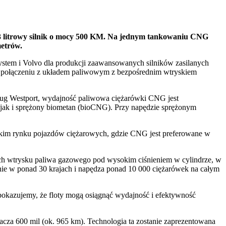
13 litrowy silnik o mocy 500 KM. Na jednym tankowaniu CNG
metrów.
ystem i Volvo dla produkcji zaawansowanych silników zasilanych
ołączeniu z układem paliwowym z bezpośrednim wtryskiem
g Westport, wydajność paliwowa ciężarówki CNG jest
jak i sprężony biometan (bioCNG). Przy napędzie sprężonym
skim rynku pojazdów ciężarowych, gdzie CNG jest preferowane w
ch wtrysku paliwa gazowego pod wysokim ciśnieniem w cylindrze, w
ie w ponad 30 krajach i napędza ponad 10 000 ciężarówek na całym
kazujemy, że floty mogą osiągnąć wydajność i efektywność
acza 600 mil (ok. 965 km). Technologia ta zostanie zaprezentowana