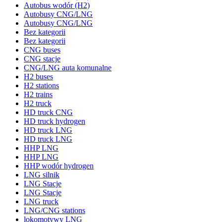
Autobus wodór (H2)
Autobusy CNG/LNG
Autobusy CNG/LNG
Bez kategorii
Bez kategorii
CNG buses
CNG stacje
CNG/LNG auta komunalne
H2 buses
H2 stations
H2 trains
H2 truck
HD truck CNG
HD truck hydrogen
HD truck LNG
HD truck LNG
HHP LNG
HHP LNG
HHP wodór hydrogen
LNG silnik
LNG Stacje
LNG Stacje
LNG truck
LNG/CNG stations
lokomotywy LNG