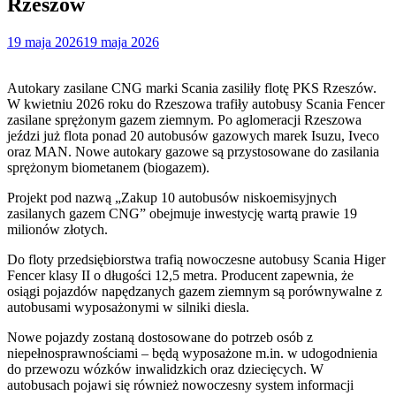
Rzeszów
19 maja 2026
19 maja 2026
Autokary zasilane CNG marki Scania zasiliły flotę PKS Rzeszów.
W kwietniu 2026 roku do Rzeszowa trafiły autobusy Scania Fencer
zasilane sprężonym gazem ziemnym. Po aglomeracji Rzeszowa
jeździ już flota ponad 20 autobusów gazowych marek Isuzu, Iveco
oraz MAN. Nowe autokary gazowe są przystosowane do zasilania
sprężonym biometanem (biogazem).
Projekt pod nazwą „Zakup 10 autobusów niskoemisyjnych
zasilanych gazem CNG” obejmuje inwestycję wartą prawie 19
milionów złotych.
Do floty przedsiębiorstwa trafią nowoczesne autobusy Scania Higer
Fencer klasy II o długości 12,5 metra. Producent zapewnia, że
osiągi pojazdów napędzanych gazem ziemnym są porównywalne z
autobusami wyposażonymi w silniki diesla.
Nowe pojazdy zostaną dostosowane do potrzeb osób z
niepełnosprawnościami – będą wyposażone m.in. w udogodnienia
do przewozu wózków inwalidzkich oraz dziecięcych. W
autobusach pojawi się również nowoczesny system informacji