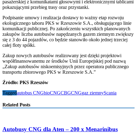
pasażerskiej z komunikatami głosowymi i elektronicznymi tablicami
pokazującymi przebieg trasy oraz przystanki.
Podpisanie umowy i realizacja dostawy to ważny etap rozwoju
ekologicznego taboru PKS w Rzeszowie S.A., obsługującego linie
komunikacji publicznej. Po zakończeniu wszystkich planowanych
zakupów liczba autobusów napędzanych gazem ziemnym zwiększy
się z 3 do 44 pojazdów, co będzie stanowiło około jednej trzeciej
całej floty spółki.
Zakup nowych autobusów realizowany jest dzięki projektowi
współfinansowanemu ze środków Unii Europejskiej pod nazwą
„Zakup autobusów niskoemisyjnych przez operatora publicznego
transportu zbiorowego PKS w Rzeszowie S.A.”
Źródło: PKS Rzeszów
Tagged
autobus CNG
bioCNG
CBG
CNG
gaz ziemny
Scania
Related Posts
Autobusy CNG dla Aten – 200 x Menarinibus