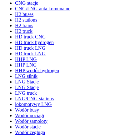
CNG stacje
CNG/LNG auta komunalne
H2 buses
H2 stations
H2 trains
H2 truck
HD truck CNG
HD truck hydrogen
HD truck LNG
HD truck LNG
HHP LNG
HHP LNG
HHP wodór hydrogen
LNG silnik
LNG Stacje
LNG Stacje
LNG truck
LNG/CNG stations
lokomotywy LNG
Wodór busy
Wodór pociągi
Wodór samoloty
Wodór stacje
Wodór żegluga