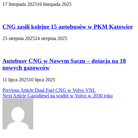
17 listopada 2025
16 listopada 2025
CNG zasili kolejne 15 autobusów w PKM Katowice
25 sierpnia 2025
24 sierpnia 2025
Autobusy CNG w Nowym Sączu – dotacja na 18
nowych gazowców
11 lipca 2025
10 lipca 2025
Nawigacja
Previous Article
Dual Fuel CNG w Volvo VNL
Next Article
Gazodiesel na wodór w Volvo w 2030 roku
wpisu