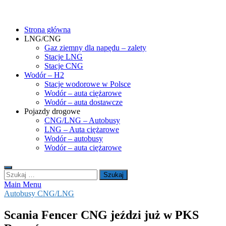
Skip
gasHD.eu – LNG, CNG i wodór dla silników dużej mocy
Duże silniki na paliwa gazowe – CNG i LNG (gaz ziemny) oraz H2
to
(wodór). Opisy pojazdów, tankowanie gazu ziemnego i wodoru,
Strona główna
content
rynek paliw gazowych, analizy.
LNG/CNG
Gaz ziemny dla napędu – zalety
Stacje LNG
Stacje CNG
Wodór – H2
Stacje wodorowe w Polsce
Wodór – auta ciężarowe
Wodór – auta dostawcze
Pojazdy drogowe
CNG/LNG – Autobusy
LNG – Auta ciężarowe
Wodór – autobusy
Wodór – auta ciężarowe
Szukaj:
Main Menu
Autobusy CNG/LNG
Scania Fencer CNG jeździ już w PKS