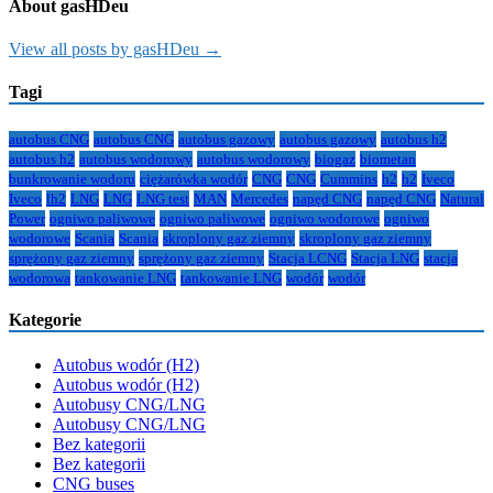
About gasHDeu
View all posts by gasHDeu →
Tagi
autobus CNG
autobus CNG
autobus gazowy
autobus gazowy
autobus h2
autobus h2
autobus wodorowy
autobus wodorowy
biogaz
biometan
bunkrowanie wodoru
ciężarówka wodór
CNG
CNG
Cummins
h2
h2
Iveco
Iveco
lh2
LNG
LNG
LNG test
MAN
Mercedes
napęd CNG
napęd CNG
Natural
Power
ogniwo paliwowe
ogniwo paliwowe
ogniwo wodorowe
ogniwo
wodorowe
Scania
Scania
skroplony gaz ziemny
skroplony gaz ziemny
sprężony gaz ziemny
sprężony gaz ziemny
Stacja LCNG
Stacja LNG
stacja
wodorowa
tankowanie LNG
tankowanie LNG
wodór
wodór
Kategorie
Autobus wodór (H2)
Autobus wodór (H2)
Autobusy CNG/LNG
Autobusy CNG/LNG
Bez kategorii
Bez kategorii
CNG buses