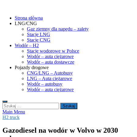
Skip
gasHD.eu – LNG, CNG i wodór dla silników dużej mocy
Duże silniki na paliwa gazowe – CNG i LNG (gaz ziemny) oraz H2
to
(wodór). Opisy pojazdów, tankowanie gazu ziemnego i wodoru,
Strona główna
content
rynek paliw gazowych, analizy.
LNG/CNG
Gaz ziemny dla napędu – zalety
Stacje LNG
Stacje CNG
Wodór – H2
Stacje wodorowe w Polsce
Wodór – auta ciężarowe
Wodór – auta dostawcze
Pojazdy drogowe
CNG/LNG – Autobusy
LNG – Auta ciężarowe
Wodór – autobusy
Wodór – auta ciężarowe
Szukaj:
Main Menu
H2 truck
Gazodiesel na wodór w Volvo w 2030