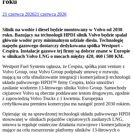
roku
21 czerwca 2026
21 czerwca 2026
Silnik na wodór i diesel będzie montowany w Volvo od 2030
roku. Bazujący na technologii HPDI silnik Volvo będzie spalał
głównie wodór przy minimalnym udziale diesla. Technologię
napędu gazowego dostarczy dedykowana spółka Westport –
Cespira. Instalacje gazowe tej firmy są dobrze znane w Europie
w silnikach Volvo LNG o mocach między 420, 460 i 500 KM.
Westport Fuel Systems ogłasza, że ​​Cespira, spółka joint venture z
Volvo Group, oraz Volvo Group podpisały umowę o rozwoju,
mającą na celu sfinalizowanie integracji i komercjalizacji technologii
układu paliwowego HPDI™ firmy Cespira, która umożliwi
zasilanie wodorem 13-litrowego silnika Volvo Group. Samochody
ciężarowe Volvo są obecnie poddawane testom drogowym, zgodnie
z zapowiedzią Volvo Trucks z 1 kwietnia. Europejska
certyfikowana premiera komercyjna ma nastąpić przed 2030 rokiem.
Opierając się na sprawdzonej technologii układu paliwowego HPDI
stosowanej w silnikach pojazdów ciężarowych zasilanych LNG,
umowa ta reguluje ostateczne działania rozwojowe i komercjalizację
mające na celu rozszerzenie platformy silników 13-litrowych o