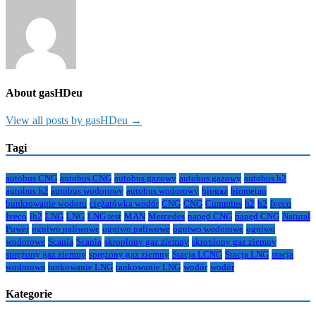
wpisu
About gasHDeu
View all posts by gasHDeu →
Tagi
autobus CNG
autobus CNG
autobus gazowy
autobus gazowy
autobus h2
autobus h2
autobus wodorowy
autobus wodorowy
biogaz
biometan
bunkrowanie wodoru
ciężarówka wodór
CNG
CNG
Cummins
h2
h2
Iveco
Iveco
lh2
LNG
LNG
LNG test
MAN
Mercedes
napęd CNG
napęd CNG
Natural
Power
ogniwo paliwowe
ogniwo paliwowe
ogniwo wodorowe
ogniwo
wodorowe
Scania
Scania
skroplony gaz ziemny
skroplony gaz ziemny
sprężony gaz ziemny
sprężony gaz ziemny
Stacja LCNG
Stacja LNG
stacja
wodorowa
tankowanie LNG
tankowanie LNG
wodór
wodór
Kategorie