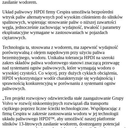
zasilanie wodorem.
Układ paliwowy HPDI firmy Cespira umożliwia bezpośredni
wtrysk paliw alternatywnych pod wysokim ciśnieniem do silników
spalinowych, wspierając stosowanie paliw o niższej zawartości
węgla, jednocześnie zachowując wydajność, trwałość i parametry
eksploatacyjne wymagane w zastosowaniach w pojazdach
ciężarowych.
Technologia ta, stosowana z wodorem, ma zapewnić wydajność
porównywalną z olejem napędowym przy użyciu paliwa
bezemisyjnego, wodoru. Unikalna tolerancja HPDI na szeroki
zakres składów paliwa wodorowego stanowi znaczącą przewagę
nad systemami ogniw paliwowych, które wymagają wodoru o
wysokiej czystości. Co więcej, przy dużych cyklach obciążenia,
HPDI wykorzystujące wodór charakteryzuje się wydajnością i
sprawnością konkurencyjną w porównaniu z systemami ogniw
paliwowych.
„Ten projekt rozwojowy odzwierciedla stałe zaangażowanie Grupy
Volvo w rozwój niskoemisyjnych rozwiązań dla transportu
ciężkiego poprzez liczne ścieżki technologiczne. Współpracując z
firmą Cespira w zakresie zastosowania wodoru w jej technologii
układu paliwowego HPDI™, aby umożliwić naszej platformie
silników 13-litrowych zasilanie wodorem, dostrzegamy potencjał