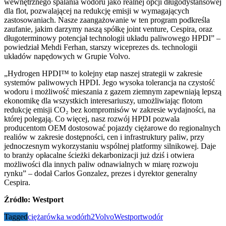
wewnętrznego spalania wodoru jako realnej opcji długodystansowej
dla flot, pozwalającej na redukcję emisji w wymagających
zastosowaniach. Nasze zaangażowanie w ten program podkreśla
zaufanie, jakim darzymy naszą spółkę joint venture, Cespira, oraz
długoterminowy potencjał technologii układu paliwowego HPDI” –
powiedział Mehdi Ferhan, starszy wiceprezes ds. technologii
układów napędowych w Grupie Volvo.
„Hydrogen HPDI™ to kolejny etap naszej strategii w zakresie
systemów paliwowych HPDI. Jego wysoka tolerancja na czystość
wodoru i możliwość mieszania z gazem ziemnym zapewniają lepszą
ekonomikę dla wszystkich interesariuszy, umożliwiając flotom
redukcję emisji CO₂ bez kompromisów w zakresie wydajności, na
której polegają. Co więcej, nasz rozwój HPDI pozwala
producentom OEM dostosować pojazdy ciężarowe do regionalnych
realiów w zakresie dostępności, cen i infrastruktury paliw, przy
jednoczesnym wykorzystaniu wspólnej platformy silnikowej. Daje
to branży opłacalne ścieżki dekarbonizacji już dziś i otwiera
możliwości dla innych paliw odnawialnych w miarę rozwoju
rynku” – dodał Carlos Gonzalez, prezes i dyrektor generalny
Cespira.
Źródło: Westport
Tagged
ciężarówka wodór
h2
Volvo
Westport
wodór