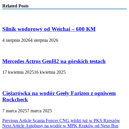
Related Posts
Silnik wodorowy od Weichai – 600 KM
4 sierpnia 2026
4 sierpnia 2026
Mercedes Actros GenH2 na górskich testach
17 kwietnia 2025
16 kwietnia 2025
Ciężarówka na wodór Geely Farizon z ogniwem
Rockcheck
7 marca 2025
7 marca 2025
Nawigacja
Previous Article
Scania Fencer CNG jeździ już w PKS Rzeszów
Next Article
Autobusy na wodór w MPK Kraków od Neso Bus