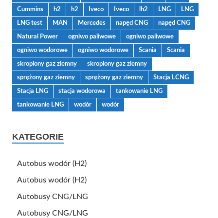
Cummins
h2
h2
Iveco
Iveco
lh2
LNG
LNG
LNG test
MAN
Mercedes
napęd CNG
napęd CNG
Natural Power
ogniwo paliwowe
ogniwo paliwowe
ogniwo wodorowe
ogniwo wodorowe
Scania
Scania
skroplony gaz ziemny
skroplony gaz ziemny
sprężony gaz ziemny
sprężony gaz ziemny
Stacja LCNG
Stacja LNG
stacja wodorowa
tankowanie LNG
tankowanie LNG
wodór
wodór
KATEGORIE
Autobus wodór (H2)
Autobus wodór (H2)
Autobusy CNG/LNG
Autobusy CNG/LNG