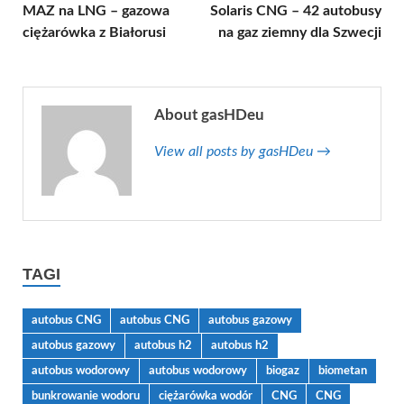
MAZ na LNG – gazowa
Solaris CNG – 42 autobusy
ciężarówka z Białorusi
na gaz ziemny dla Szwecji
About gasHDeu
View all posts by gasHDeu →
TAGI
autobus CNG
autobus CNG
autobus gazowy
autobus gazowy
autobus h2
autobus h2
autobus wodorowy
autobus wodorowy
biogaz
biometan
bunkrowanie wodoru
ciężarówka wodór
CNG
CNG