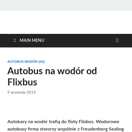
gasHD.eu – LNG, CNG i
Duże silniki na paliwa gazowe – CNG i LNG (gaz ziemny) oraz H2
(wodór). Opisy pojazdów, tankowanie gazu ziemnego i wodoru,
wodór dla silników
rynek paliw gazowych, analizy.
MAIN MENU
dużej mocy
AUTOBUS WODÓR (H2)
Autobus na wodór od
Flixbus
9 września 2019
Autokary na wodór trafią do floty Flixbus. Wodorowe
autobusy firma stworzy wspólnie z Freudenberg Sealing