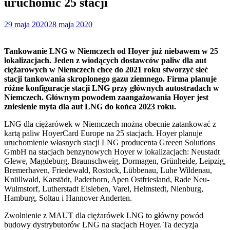
uruchomić 25 stacji
29 maja 2020
28 maja 2020
Tankowanie LNG w Niemczech od Hoyer już niebawem w 25
lokalizacjach. Jeden z wiodących dostawców paliw dla aut
ciężarowych w Niemczech chce do 2021 roku stworzyć sieć
stacji tankowania skroplonego gazu ziemnego. Firma planuje
różne konfiguracje stacji LNG przy głównych autostradach w
Niemczech. Głównym powodem zaangażowania Hoyer jest
zniesienie myta dla aut LNG do końca 2023 roku.
LNG dla ciężarówek w Niemczech można obecnie zatankować z
kartą paliw HoyerCard Europe na 25 stacjach. Hoyer planuje
uruchomienie własnych stacji LNG producenta Greeen Solutions
GmbH na stacjach benzynowych Hoyer w lokalizacjach: Neustadt
Glewe, Magdeburg, Braunschweig, Dormagen, Grünheide, Leipzig,
Bremerhaven, Friedewald, Rostock, Lübbenau, Luhe Wildenau,
Knüllwald, Karstädt, Paderborn, Apen Ostfriesland, Rade Neu-
Wulmstorf, Lutherstadt Eisleben, Varel, Helmstedt, Nienburg,
Hamburg, Soltau i Hannover Anderten.
Zwolnienie z MAUT dla ciężarówek LNG to główny powód
budowy dystrybutorów LNG na stacjach Hoyer. Ta decyzja