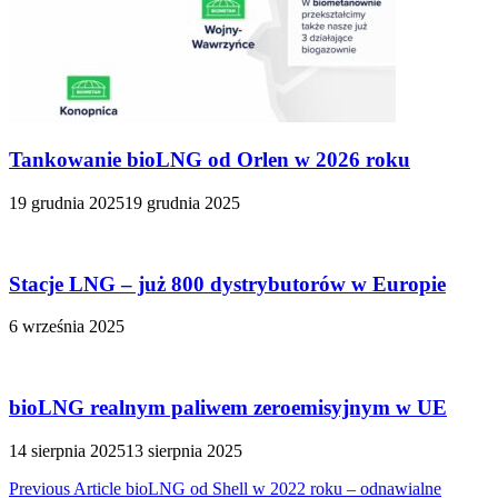
Tankowanie bioLNG od Orlen w 2026 roku
19 grudnia 2025
19 grudnia 2025
Stacje LNG – już 800 dystrybutorów w Europie
6 września 2025
bioLNG realnym paliwem zeroemisyjnym w UE
14 sierpnia 2025
13 sierpnia 2025
Nawigacja
Previous Article
bioLNG od Shell w 2022 roku – odnawialne