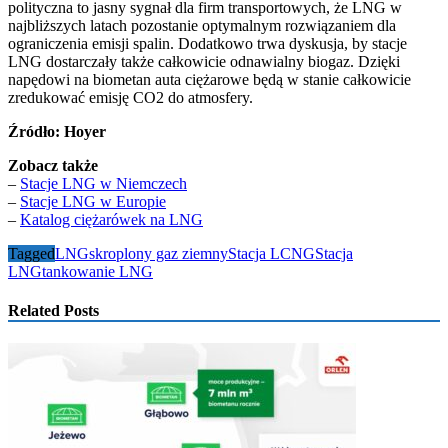
polityczna to jasny sygnał dla firm transportowych, że LNG w
najbliższych latach pozostanie optymalnym rozwiązaniem dla
ograniczenia emisji spalin. Dodatkowo trwa dyskusja, by stacje
LNG dostarczały także całkowicie odnawialny biogaz. Dzięki
napędowi na biometan auta ciężarowe będą w stanie całkowicie
zredukować emisję CO2 do atmosfery.
Źródło: Hoyer
Zobacz także
–
Stacje LNG w Niemczech
–
Stacje LNG w Europie
–
Katalog ciężarówek na LNG
Tagged
LNG
skroplony gaz ziemny
Stacja LCNG
Stacja
LNG
tankowanie LNG
Related Posts