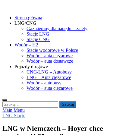
Skip
gasHD.eu – LNG, CNG i wodór dla silników dużej mocy
Duże silniki na paliwa gazowe – CNG i LNG (gaz ziemny) oraz H2
to
(wodór). Opisy pojazdów, tankowanie gazu ziemnego i wodoru,
Strona główna
content
rynek paliw gazowych, analizy.
LNG/CNG
Gaz ziemny dla napędu – zalety
Stacje LNG
Stacje CNG
Wodór – H2
Stacje wodorowe w Polsce
Wodór – auta ciężarowe
Wodór – auta dostawcze
Pojazdy drogowe
CNG/LNG – Autobusy
LNG – Auta ciężarowe
Wodór – autobusy
Wodór – auta ciężarowe
Szukaj:
Main Menu
LNG Stacje
LNG w Niemczech – Hoyer chce