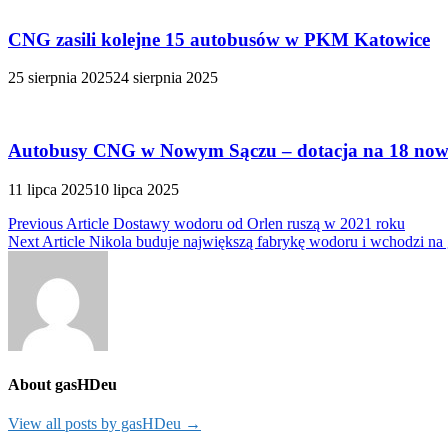
CNG zasili kolejne 15 autobusów w PKM Katowice
25 sierpnia 2025
24 sierpnia 2025
Autobusy CNG w Nowym Sączu – dotacja na 18 no
11 lipca 2025
10 lipca 2025
Nawigacja
Previous Article
Dostawy wodoru od Orlen ruszą w 2021 roku
Next Article
Nikola buduje największą fabrykę wodoru i wchodzi na 
wpisu
About gasHDeu
View all posts by gasHDeu →