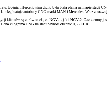
ju. Bośnia i Hercegowina długo była białą plamą na mapie stacji CNG.
 lat eksploatuje autobusy CNG marki MAN i Mercedes. Wraz z rozwoje
ji klientów są zarówno złącza NGV-1, jak i NGV-2. Gaz ziemny jest
. Cena kilograma CNG na stacji wynosi obecnie 0,56 EUR.
y