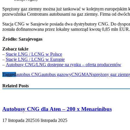
Sprężony gaz ziemny można już tankować w kolejnym europejskim kra
przewoźnika Centrotrans autobusami na gaz ziemny. Firma od dwóch
Stacja CNG w Sarajewie posiada dwa dystrybutory CNG. Do dyspozyc
została dofinansowana przez lokalny samorząd kwotą 0,85 mln EUR
Źródło: Sarajevogas
Zobacz także
–
Stacje LNG / LCNG w Polsce
–
Stacje LNG / LCNG w Europie
–
Autobusy CNG/LNG dostępne na rynku – oferta producentów
Tagged
autobus CNG
autobus gazowy
CNG
MAN
sprężony gaz ziemn
Related Posts
Autobusy CNG dla Aten – 200 x Menarinibus
17 listopada 2025
16 listopada 2025