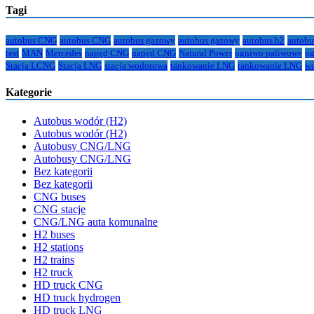
Tagi
autobus CNG
autobus CNG
autobus gazowy
autobus gazowy
autobus h2
autobu
test
MAN
Mercedes
napęd CNG
napęd CNG
Natural Power
ogniwo paliwowe
og
Stacja LCNG
Stacja LNG
stacja wodorowa
tankowanie LNG
tankowanie LNG
w
Kategorie
Autobus wodór (H2)
Autobus wodór (H2)
Autobusy CNG/LNG
Autobusy CNG/LNG
Bez kategorii
Bez kategorii
CNG buses
CNG stacje
CNG/LNG auta komunalne
H2 buses
H2 stations
H2 trains
H2 truck
HD truck CNG
HD truck hydrogen
HD truck LNG