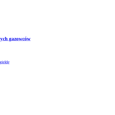
wych gazowców
giełdę