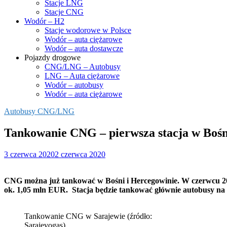
Stacje LNG
Stacje CNG
Wodór – H2
Stacje wodorowe w Polsce
Wodór – auta ciężarowe
Wodór – auta dostawcze
Pojazdy drogowe
CNG/LNG – Autobusy
LNG – Auta ciężarowe
Wodór – autobusy
Wodór – auta ciężarowe
Autobusy CNG/LNG
Tankowanie CNG – pierwsza stacja w Bośn
3 czerwca 2020
2 czerwca 2020
CNG można już tankować w Bośni i Hercegowinie. W czerwcu 202
ok. 1,05 mln EUR. Stacja będzie tankować głównie autobusy na 
Tankowanie CNG w Sarajewie (źródło:
Sarajevogas)