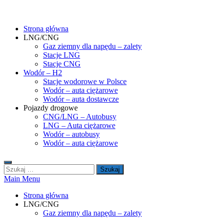
Skip
gasHD.eu – LNG, CNG i wodór dla silników dużej mocy
Duże silniki na paliwa gazowe – CNG i LNG (gaz ziemny) oraz H2 (
to
Strona główna
content
LNG/CNG
Gaz ziemny dla napędu – zalety
Stacje LNG
Stacje CNG
Wodór – H2
Stacje wodorowe w Polsce
Wodór – auta ciężarowe
Wodór – auta dostawcze
Pojazdy drogowe
CNG/LNG – Autobusy
LNG – Auta ciężarowe
Wodór – autobusy
Wodór – auta ciężarowe
Szukaj:
Main Menu
Strona główna
LNG/CNG
Gaz ziemny dla napędu – zalety