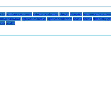
s h2
autobus wodorowy
autobus wodorowy
biogaz
biometan
bunkrowanie wodor
niwo paliwowe
ogniwo wodorowe
ogniwo wodorowe
Scania
Scania
skroplony ga
odór
wodór