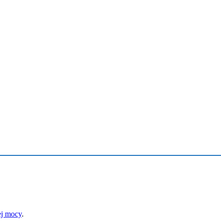
ej mocy
.