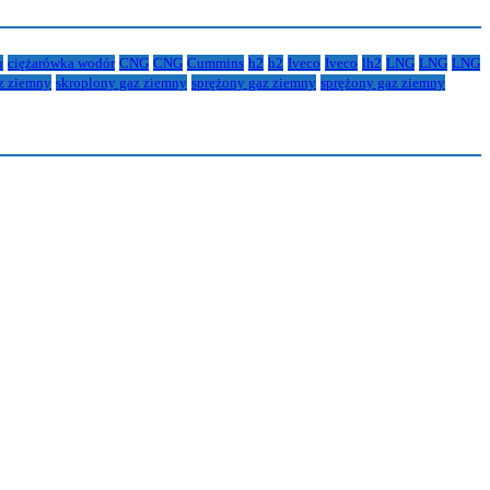
u
ciężarówka wodór
CNG
CNG
Cummins
h2
h2
Iveco
Iveco
lh2
LNG
LNG
LNG
z ziemny
skroplony gaz ziemny
sprężony gaz ziemny
sprężony gaz ziemny