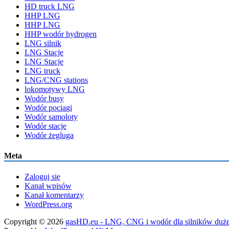
HD truck LNG
HHP LNG
HHP LNG
HHP wodór hydrogen
LNG silnik
LNG Stacje
LNG Stacje
LNG truck
LNG/CNG stations
lokomotywy LNG
Wodór busy
Wodór pociągi
Wodór samoloty
Wodór stacje
Wodór żegluga
Meta
Zaloguj się
Kanał wpisów
Kanał komentarzy
WordPress.org
Copyright © 2026
gasHD.eu - LNG, CNG i wodór dla silników duż