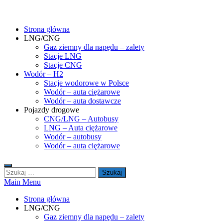
Skip
gasHD.eu – LNG, CNG i wodór dla silników dużej mocy
Duże silniki na paliwa gazowe – CNG i LNG (gaz ziemny) oraz H2 (
to
Strona główna
content
LNG/CNG
Gaz ziemny dla napędu – zalety
Stacje LNG
Stacje CNG
Wodór – H2
Stacje wodorowe w Polsce
Wodór – auta ciężarowe
Wodór – auta dostawcze
Pojazdy drogowe
CNG/LNG – Autobusy
LNG – Auta ciężarowe
Wodór – autobusy
Wodór – auta ciężarowe
Szukaj:
Main Menu
Strona główna
LNG/CNG
Gaz ziemny dla napędu – zalety