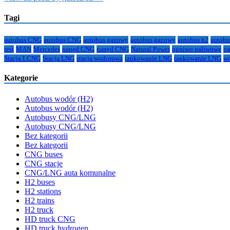
Tagi
autobus CNG
autobus CNG
autobus gazowy
autobus gazowy
autobus h2
autobu
test
MAN
Mercedes
napęd CNG
napęd CNG
Natural Power
ogniwo paliwowe
og
Stacja LCNG
Stacja LNG
stacja wodorowa
tankowanie LNG
tankowanie LNG
w
Kategorie
Autobus wodór (H2)
Autobus wodór (H2)
Autobusy CNG/LNG
Autobusy CNG/LNG
Bez kategorii
Bez kategorii
CNG buses
CNG stacje
CNG/LNG auta komunalne
H2 buses
H2 stations
H2 trains
H2 truck
HD truck CNG
HD truck hydrogen