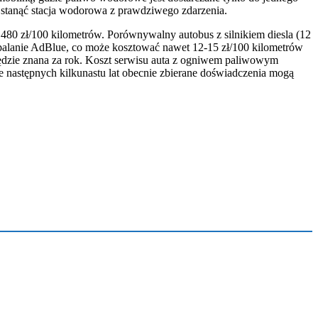
 stanąć stacja wodorowa z prawdziwego zdarzenia.
80 zł/100 kilometrów. Porównywalny autobus z silnikiem diesla (12
 spalanie AdBlue, co może kosztować nawet 12-15 zł/100 kilometrów
ędzie znana za rok. Koszt serwisu auta z ogniwem paliwowym
e następnych kilkunastu lat obecnie zbierane doświadczenia mogą