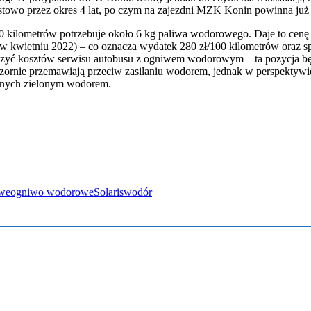
estowo przez okres 4 lat, po czym na zajezdni MZK Konin powinna już
kilometrów potrzebuje około 6 kg paliwa wodorowego. Daje to cenę 4
oszt w kwietniu 2022) – co oznacza wydatek 280 zł/100 kilometrów oraz
oliczyć kosztów serwisu autobusu z ogniwem wodorowym – ta pozycja b
ozornie przemawiają przeciw zasilaniu wodorem, jednak w perspektywi
lanych zielonym wodorem.
we
ogniwo wodorowe
Solaris
wodór