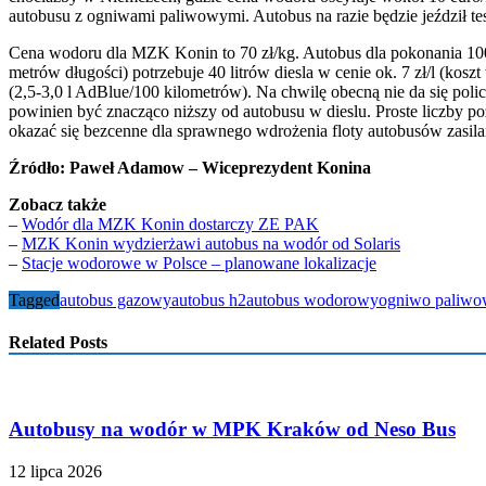
autobusu z ogniwami paliwowymi. Autobus na razie będzie jeździł t
Cena wodoru dla MZK Konin to 70 zł/kg. Autobus dla pokonania 100 
metrów długości) potrzebuje 40 litrów diesla w cenie ok. 7 zł/l (k
(2,5-3,0 l AdBlue/100 kilometrów). Na chwilę obecną nie da się p
powinien być znacząco niższy od autobusu w dieslu. Proste liczby p
okazać się bezcenne dla sprawnego wdrożenia floty autobusów zasi
Źródło: Paweł Adamow – Wiceprezydent Konina
Zobacz także
–
Wodór dla MZK Konin dostarczy ZE PAK
–
MZK Konin wydzierżawi autobus na wodór od Solaris
–
Stacje wodorowe w Polsce – planowane lokalizacje
Tagged
autobus gazowy
autobus h2
autobus wodorowy
ogniwo paliwo
Related Posts
Autobusy na wodór w MPK Kraków od Neso Bus
12 lipca 2026