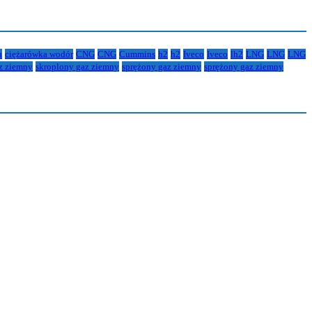
u
ciężarówka wodór
CNG
CNG
Cummins
h2
h2
Iveco
Iveco
lh2
LNG
LNG
LNG
z ziemny
skroplony gaz ziemny
sprężony gaz ziemny
sprężony gaz ziemny