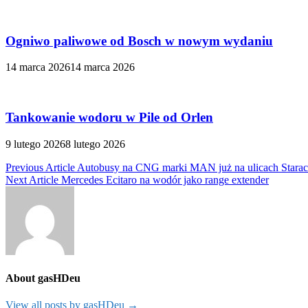
Ogniwo paliwowe od Bosch w nowym wydaniu
14 marca 2026
14 marca 2026
Tankowanie wodoru w Pile od Orlen
9 lutego 2026
8 lutego 2026
Nawigacja
Previous Article
Autobusy na CNG marki MAN już na ulicach Stara
Next Article
Mercedes Ecitaro na wodór jako range extender
wpisu
About gasHDeu
View all posts by gasHDeu →