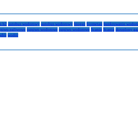
s h2
autobus wodorowy
autobus wodorowy
biogaz
biometan
bunkrowanie wodor
niwo paliwowe
ogniwo wodorowe
ogniwo wodorowe
Scania
Scania
skroplony ga
odór
wodór