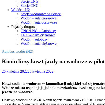
Stacje LNG
Stacje CNG
Wodór – H2
Stacje wodorowe w Polsce
Wodór – auta ciężarowe
Wodór – auta dostawcze
Pojazdy drogowe
CNG/LNG – Autobusy
LNG – Auta ciężarowe
Wodór – autobusy
Wodór – auta ciężarowe
Autobus wodór (H2)
Konin liczy koszt jazdy na wodorze w pil
26 kwietnia 2022
25 kwietnia 2022
Koszt zasilania wodorem w komunikacji miejskiej stał się temate
Władze miasta uspokajają jednak mieszkańców i wskazują na ko
jeździe na wodorze.
Dostawy wodoru do MZK Konin będzie realizował ZE PAK. Firma wygra
chociażby w Niemczech, gdzie cena wodoru oscyluje wokół 10 euro/