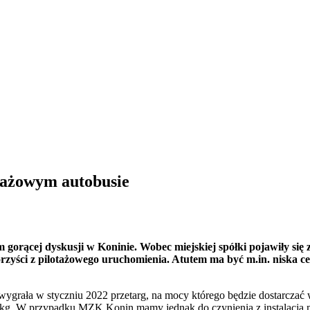
otażowym autobusie
m gorącej dyskusji w Koninie. Wobec miejskiej spółki pojawiły si
rzyści z pilotażowego uruchomienia. Atutem ma być m.in. niska 
ła w styczniu 2022 przetarg, na mocy którego będzie dostarczać wod
kg. W przypadku MZK Konin mamy jednak do czynienia z instalacją mo