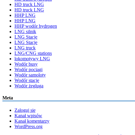
HD truck LNG
HD truck LNG
HHP LNG
HHP LNG
HHP wodór hydrogen
LNG silnik
LNG Stacje
LNG Stacje
LNG truck
LNG/CNG stations
lokomotywy LNG
Wodór busy
Wodór pociągi
Wodór samoloty
Wodór stacje
Wodór żegluga
Meta
Zaloguj się
Kanał wpisów
Kanał komentarzy
WordPress.org