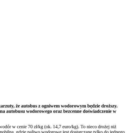
ę zarzuty, że autobus z ogniwem wodorowym będzie droższy.
cena autobusu wodorowego oraz bezcenne doświadczenie w
ór w cenie 70 zł/kg (ok. 14,7 euro/kg). To nieco drożej niż
bilną, gdzie paliwo wodorowe jest dostarczane tylko do jednego