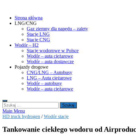
Skip
gasHD.eu – LNG, CNG i wodór dla silników dużej mocy
Duże silniki na paliwa gazowe – CNG i LNG (gaz ziemny) oraz H2 (
to
Strona główna
content
LNG/CNG
Gaz ziemny dla napędu – zalety
Stacje LNG
Stacje CNG
Wodór – H2
Stacje wodorowe w Polsce
Wodór – auta ciężarowe
Wodór – auta dostawcze
Pojazdy drogowe
CNG/LNG – Autobusy
LNG – Auta ciężarowe
Wodór – autobusy
Wodór – auta ciężarowe
Szukaj:
Main Menu
HD truck hydrogen
/
Wodór stacje
Tankowanie ciekłego wodoru od Airproduct