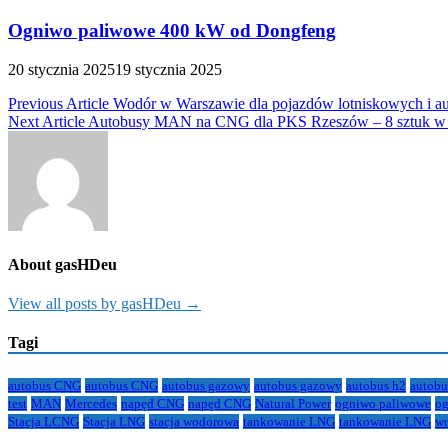
Ogniwo paliwowe 400 kW od Dongfeng
20 stycznia 2025
19 stycznia 2025
Nawigacja
Previous Article
Wodór w Warszawie dla pojazdów lotniskowych i
Next Article
Autobusy MAN na CNG dla PKS Rzeszów – 8 sztuk w 
wpisu
About gasHDeu
View all posts by gasHDeu →
Tagi
autobus CNG
autobus CNG
autobus gazowy
autobus gazowy
autobus h2
autobu
test
MAN
Mercedes
napęd CNG
napęd CNG
Natural Power
ogniwo paliwowe
og
Stacja LCNG
Stacja LNG
stacja wodorowa
tankowanie LNG
tankowanie LNG
w