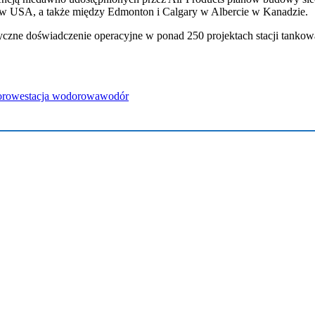
ii w USA, a także między Edmonton i Calgary w Albercie w Kanadzie.
yczne doświadczenie operacyjne w ponad 250 projektach stacji tanko
orowe
stacja wodorowa
wodór