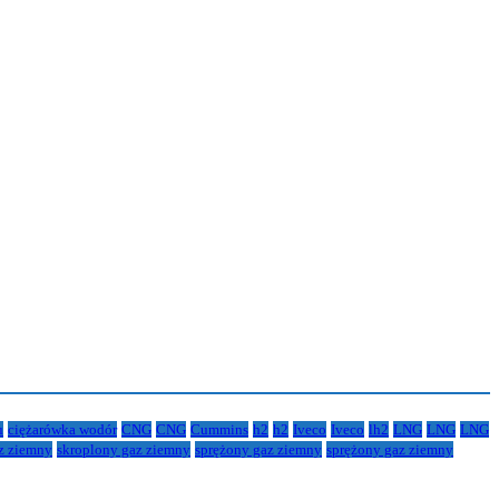
u
ciężarówka wodór
CNG
CNG
Cummins
h2
h2
Iveco
Iveco
lh2
LNG
LNG
LNG
z ziemny
skroplony gaz ziemny
sprężony gaz ziemny
sprężony gaz ziemny