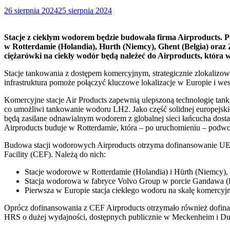
26 sierpnia 2024
25 sierpnia 2024
Stacje z ciekłym wodorem będzie budowała firma Airproducts. Pod
w Rotterdamie (Holandia), Hurth (Niemcy), Ghent (Belgia) oraz
ciężarówki na ciekły wodór będą należeć do Airproducts, która 
Stacje tankowania z dostępem komercyjnym, strategicznie zlokalizo
infrastruktura pomoże połączyć kluczowe lokalizacje w Europie i 
Komercyjne stacje Air Products zapewnią ulepszoną technologię ta
co umożliwi tankowanie wodoru LH2. Jako część solidnej europejsk
będą zasilane odnawialnym wodorem z globalnej sieci łańcucha dosta
Airproducts buduje w Rotterdamie, która – po uruchomieniu – podwo
Budowa stacji wodorowych Airproducts otrzyma dofinansowanie UE. 
Facility (CEF). Należą do nich:
Stacje wodorowe w Rotterdamie (Holandia) i Hürth (Niemcy), k
Stacja wodorowa w fabryce Volvo Group w porcie Gandawa (B
Pierwsza w Europie stacja ciekłego wodoru na skalę komercyj
Oprócz dofinansowania z CEF Airproducts otrzymało również dofinan
HRS o dużej wydajności, dostępnych publicznie w Meckenheim i D