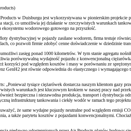
products)
r Products w Duisburgu jest wykorzystywana w pionierskim projekcie
tacji, co umożliwia jej działanie w rzeczywistych warunkach tankowa
ju ekosystemu wodorowego gotowego na przyszłość.
loty dystrybucyjnej w pojazdy zasilane wodorem, firma testuje równi
utlach, co pozwoli firmie zdobyć cenne doświadczenie w dziedzinie tr
ożliwi zasięg ponad 1000 kilometrów. W tym stanie agregatu nośnik e
żliwia porównywalną wydajność pojazdu z konwencjonalną ciężarówką
ównież korzyści pod względem kosztów i masy w porównaniu ze spręż
z GenH2 jest równie odpowiednia do elastycznego i wymagającego tr
cts: „Ponieważ tysiące ciężarówek dostarcza naszym klientom gazy prze
wistych warunkach jest kluczowym krokiem w naszej pracy nad przeks
ównież bezpieczna i niezawodna produkcja, transport i dystrybucja 
yczną infrastrukturę tankowania i ciekły wodór w ramach tego projektu
auważyć, że same wydajne pojazdy neutralne pod względem emisji CO2
a, a także parytetu kosztów z pojazdami konwencjonalnymi. Chociaż de
wencją niedawno udostępnionych przez Air Products planów budowy sie