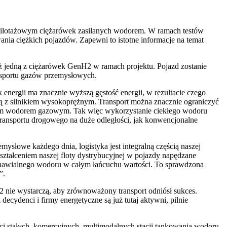
 pilotażowym ciężarówek zasilanych wodorem. W ramach testów
nia ciężkich pojazdów. Zapewni to istotne informacje na temat
eż jedną z ciężarówek GenH2 w ramach projektu. Pojazd zostanie
ansportu gazów przemysłowych.
nergii ma znacznie wyższą gęstość energii, w rezultacie czego
 z silnikiem wysokoprężnym. Transport można znacznie ograniczyć
onym wodorem gazowym. Tak więc wykorzystanie ciekłego wodoru
ansportu drogowego na duże odległości, jak konwencjonalne
mysłowe każdego dnia, logistyka jest integralną częścią naszej
ztałceniem naszej floty dystrybucyjnej w pojazdy napędzane
odnawialnego wodoru w całym łańcuchu wartości. To sprawdzona
”.
 nie wystarczą, aby zrównoważony transport odniósł sukces.
cydenci i firmy energetyczne są już tutaj aktywni, pilnie
ci stałych, komercyjnych, multimodalnych stacji tankowania wodoru