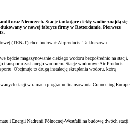
andii oraz Niemczech. Stacje tankujące ciekły wodór znajdą się
produkowany w nowej fabryce firmy w Rotterdamie. Pierwsze
H2.
ortowej (TEN-T) chce budować Airproducts. Ta kluczowa
we będzie magazynowanie ciekłego wodoru bezpośrednio na stacji,
o transportu zasilanego wodorem. Stacje wodorowe Air Products
ortu. Obejmuje to drugą instalację skraplania wodoru, którą
nowanych stacji w ramach programu finansowania Connecting Europe
atu i Energii Nadrenii Północnej-Westfalii na budowę dwóch stacji