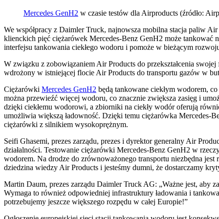
Mercedes GenH2
w czasie testów dla Airproducts (źródło: Air
We współpracy z Daimler Truck, najnowsza mobilna stacja paliw Ai
klienckich pięć ciężarówek Mercedes-Benz GenH2 może tankować na s
interfejsu tankowania ciekłego wodoru i pomoże w bieżącym rozwo
W związku z zobowiązaniem Air Products do przekształcenia swojej f
wdrożony w istniejącej flocie Air Products do transportu gazów w b
Ciężarówki
Mercedes GenH2
będą tankowane ciekłym wodorem, co um
można przewieźć więcej wodoru, co znacznie zwiększa zasięg i umo
dzięki ciekłemu wodorowi, a zbiorniki na ciekły wodór oferują r
umożliwia większą ładowność. Dzięki temu ciężarówka Mercedes-Ben
ciężarówki z silnikiem wysokoprężnym.
Seifi Ghasemi, prezes zarządu, prezes i dyrektor generalny Air Produ
działalności. Testowanie ciężarówki Mercedes-Benz GenH2 w rzeczy
wodorem. Na drodze do zrównoważonego transportu niezbędna jest r
dziedzina wiedzy Air Products i jesteśmy dumni, że dostarczamy kryt
Martin Daum, prezes zarządu Daimler Truck AG: „Ważne jest, aby z
Wymaga to również odpowiedniej infrastruktury ładowania i tankowani
potrzebujemy jeszcze większego rozpędu w całej Europie!”
Ogłoszenie europejskiej sieci stacji tankowania wodoru jest konsek