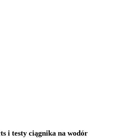
wodór). Opisy pojazdów, tankowanie gazu ziemnego i wodoru, rynek 
s i testy ciągnika na wodór