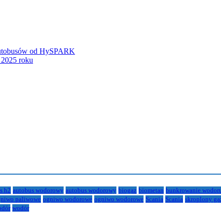
 autobusów od HySPARK
2025 roku
s h2
autobus wodorowy
autobus wodorowy
biogaz
biometan
bunkrowanie wodor
niwo paliwowe
ogniwo wodorowe
ogniwo wodorowe
Scania
Scania
skroplony ga
odór
wodór