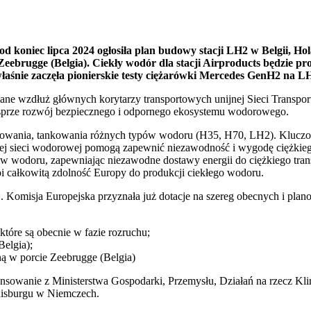
 koniec lipca 2024 ogłosiła plan budowy stacji LH2 w Belgii, Hol
 Zeebrugge (Belgia). Ciekły wodór dla stacji Airproducts będzie 
właśnie zaczęła pionierskie testy ciężarówki Mercedes GenH2 na L
wane wzdłuż głównych korytarzy transportowych unijnej Sieci Transp
wesprze rozwój bezpiecznego i odpornego ekosystemu wodorowego.
nkowania, tankowania różnych typów wodoru (H35, H70, LH2). Kluczo
iej sieci wodorowej pomogą zapewnić niezawodność i wygodę ciężkieg
w wodoru, zapewniając niezawodne dostawy energii do ciężkiego transp
i całkowitą zdolność Europy do produkcji ciekłego wodoru.
Komisja Europejska przyznała już dotacje na szereg obecnych i pla
tóre są obecnie w fazie rozruchu;
elgia);
ną w porcie Zeebrugge (Belgia)
sowanie z Ministerstwa Gospodarki, Przemysłu, Działań na rzecz Klim
uisburgu w Niemczech.