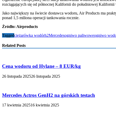
rozciągających się od północnej Kalifornii do południowej Kaliforn
Jako największy na świecie dostawca wodoru, Air Products ma prakt
ponad 1,5 miliona operacji tankowania rocznie.
Źródło: Airproducts
Tagged
ciężarówka wodór
h2
Mercedes
ogniwo paliwowe
ogniwo wod
Related Posts
Cena wodoru od Hylane – 8 EUR/kg
26 listopada 2025
26 listopada 2025
Mercedes Actros GenH2 na górskich testach
17 kwietnia 2025
16 kwietnia 2025