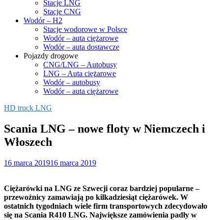
Stacje LNG
Stacje CNG
Wodór – H2
Stacje wodorowe w Polsce
Wodór – auta ciężarowe
Wodór – auta dostawcze
Pojazdy drogowe
CNG/LNG – Autobusy
LNG – Auta ciężarowe
Wodór – autobusy
Wodór – auta ciężarowe
HD truck LNG
Scania LNG – nowe floty w Niemczech i
Włoszech
16 marca 2019
16 marca 2019
Ciężarówki na LNG ze Szwecji coraz bardziej popularne –
przewoźnicy zamawiają po kilkadziesiąt ciężarówek. W
ostatnich tygodniach wiele firm transportowych zdecydowało
się na Scania R410 LNG. Największe zamówienia padły w