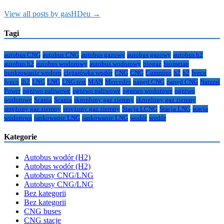
View all posts by gasHDeu →
Tagi
autobus CNG
autobus CNG
autobus gazowy
autobus gazowy
autobus h2
autobus h2
autobus wodorowy
autobus wodorowy
biogaz
biometan
bunkrowanie wodoru
ciężarówka wodór
CNG
CNG
Cummins
h2
h2
Iveco
Iveco
lh2
LNG
LNG
LNG test
MAN
Mercedes
napęd CNG
napęd CNG
Natural
Power
ogniwo paliwowe
ogniwo paliwowe
ogniwo wodorowe
ogniwo
wodorowe
Scania
Scania
skroplony gaz ziemny
skroplony gaz ziemny
sprężony gaz ziemny
sprężony gaz ziemny
Stacja LCNG
Stacja LNG
stacja
wodorowa
tankowanie LNG
tankowanie LNG
wodór
wodór
Kategorie
Autobus wodór (H2)
Autobus wodór (H2)
Autobusy CNG/LNG
Autobusy CNG/LNG
Bez kategorii
Bez kategorii
CNG buses
CNG stacje