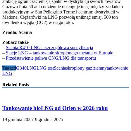
ambicję ograniczać emisją spalin w dystrybucji swoich towarów.
Gazowa flota 50 aut codziennie obsługuje trasę między zakładem
produkcyjnym w San Pellegrino Terme i centrum dystrybucji w
Madone. Ciężarówki na LNG pozwolą uniknąć emisji 500 ton
dwutlenku węgla (CO2) w ciągu roku.
Źródło: Scania
Zobacz także
–
Scania R410 LNG – szczegółowa specyfikacja
–
Stacje LNG – tankowanie skroplonego metanu w Europie
–
Przedstawienie paliwa CNG/LNG dla transportu
Tagged
G340
LNG
LNG test
Scania
skroplony gaz ziemny
tankowanie
LNG
Related Posts
Tankowanie bioLNG od Orlen w 2026 roku
19 grudnia 2025
19 grudnia 2025