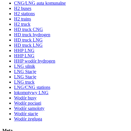
CNG/LNG auta komunalne
H2 buses
H2 stations
H2 trains
H2 truck
HD truck CNG
HD truck hydrogen
HD truck LNG
HD truck LNG
HHP LNG
HHP LNG
HHP wodór hydrogen
LNG silnik
LNG Stacje
LNG Stacje
LNG truck
LNG/CNG stations
lokomotywy LNG
Wodór busy
Wodór pociągi
Wodór samoloty
Wodór stacje
Wodór żegluga
Meta