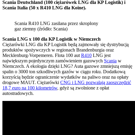
Scania Deutschland (100 ciężarówek LNG dla KP Logistik) i
Scania Italia (50 x R410 LNG dla Koine).
Scania R410 LNG zasilana przez skroplony
gaz ziemny (źródło: Scania)
Scania LNG x 100 dla KP Logistik w Niemczech
Ciężarówki LNG dla KP Logistik będą zajmowały się dystrybucją
produktów spożywczych w regionach Brandenburgia oraz
Mecklenburg-Vorpemeren. Flota 100 aut
R410
LNG jest
największym pojedynczym zamówieniem gazowych
Scania
w
Niemczech. A ekologia dzięki LNG? Auta gazowe zmniejszą emisję
spalin o 3000 ton szkodliwych gazów w ciągu roku. Dodatkową
korzyścią będzie ograniczenie wydatków na paliwo oraz na opłaty
drogowe MAUT. Ciężarówki
CNG i LNG pozwalają zaoszczędzić
18,7 euro na 100 kilometrów
, gdyż są zwolnione z opłat
autostradowych.