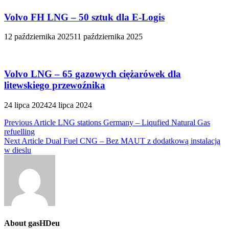
Volvo FH LNG – 50 sztuk dla E-Logis
12 października 2025
11 października 2025
Volvo LNG – 65 gazowych ciężarówek dla
litewskiego przewoźnika
24 lipca 2024
24 lipca 2024
Nawigacja
Previous Article
LNG stations Germany – Liqufied Natural Gas
refuelling
wpisu
Next Article
Dual Fuel CNG – Bez MAUT z dodatkową instalacją
w dieslu
About gasHDeu