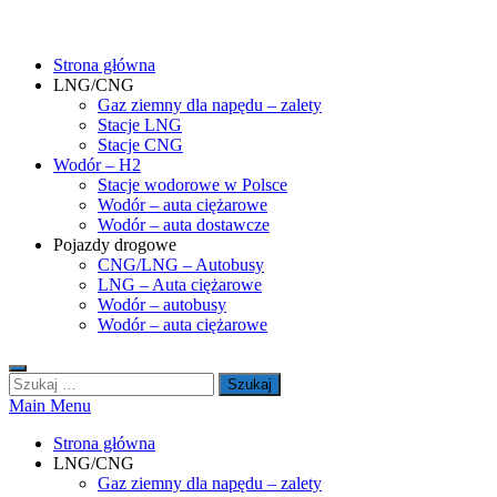
Skip
gasHD.eu – LNG, CNG i wodór dla silników dużej mocy
Duże silniki na paliwa gazowe – CNG i LNG (gaz ziemny) oraz H2
to
(wodór). Opisy pojazdów, tankowanie gazu ziemnego i wodoru,
Strona główna
content
rynek paliw gazowych, analizy.
LNG/CNG
Gaz ziemny dla napędu – zalety
Stacje LNG
Stacje CNG
Wodór – H2
Stacje wodorowe w Polsce
Wodór – auta ciężarowe
Wodór – auta dostawcze
Pojazdy drogowe
CNG/LNG – Autobusy
LNG – Auta ciężarowe
Wodór – autobusy
Wodór – auta ciężarowe
Szukaj:
Main Menu
Strona główna
LNG/CNG
Gaz ziemny dla napędu – zalety