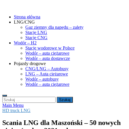
Skip
gasHD.eu – LNG, CNG i wodór dla silników dużej mocy
Duże silniki na paliwa gazowe – CNG i LNG (gaz ziemny) oraz H2
to
(wodór). Opisy pojazdów, tankowanie gazu ziemnego i wodoru,
Strona główna
content
rynek paliw gazowych, analizy.
LNG/CNG
Gaz ziemny dla napędu – zalety
Stacje LNG
Stacje CNG
Wodór – H2
Stacje wodorowe w Polsce
Wodór – auta ciężarowe
Wodór – auta dostawcze
Pojazdy drogowe
CNG/LNG – Autobusy
LNG – Auta ciężarowe
Wodór – autobusy
Wodór – auta ciężarowe
Szukaj:
Main Menu
HD truck LNG
Scania LNG dla Maszoński – 50 nowych