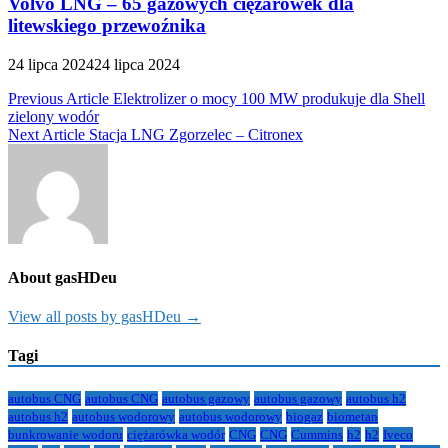
Volvo LNG – 65 gazowych ciężarówek dla
litewskiego przewoźnika
24 lipca 2024
24 lipca 2024
Nawigacja
Previous Article
Elektrolizer o mocy 100 MW produkuje dla Shell
zielony wodór
wpisu
Next Article
Stacja LNG Zgorzelec – Citronex
About gasHDeu
View all posts by gasHDeu →
Tagi
autobus CNG
autobus CNG
autobus gazowy
autobus gazowy
autobus h2
autobus h2
autobus wodorowy
autobus wodorowy
biogaz
biometan
bunkrowanie wodoru
ciężarówka wodór
CNG
CNG
Cummins
h2
h2
Iveco