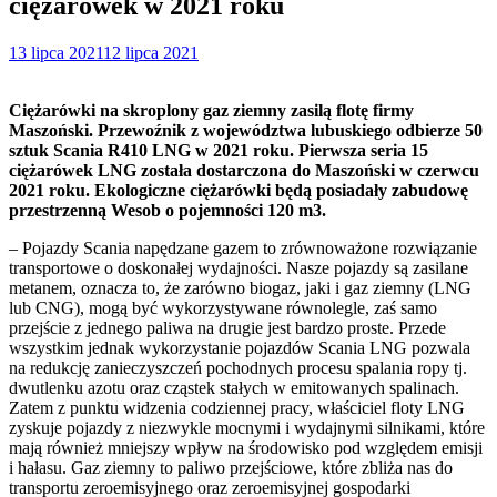
ciężarówek w 2021 roku
13 lipca 2021
12 lipca 2021
Ciężarówki na skroplony gaz ziemny zasilą flotę firmy
Maszoński. Przewoźnik z województwa lubuskiego odbierze 50
sztuk Scania R410 LNG w 2021 roku. Pierwsza seria 15
ciężarówek LNG została dostarczona do Maszoński w czerwcu
2021 roku. Ekologiczne ciężarówki będą posiadały zabudowę
przestrzenną Wesob o pojemności 120 m3.
– Pojazdy Scania napędzane gazem to zrównoważone rozwiązanie
transportowe o doskonałej wydajności. Nasze pojazdy są zasilane
metanem, oznacza to, że zarówno biogaz, jaki i gaz ziemny (LNG
lub CNG), mogą być wykorzystywane równolegle, zaś samo
przejście z jednego paliwa na drugie jest bardzo proste. Przede
wszystkim jednak wykorzystanie pojazdów Scania LNG pozwala
na redukcję zanieczyszczeń pochodnych procesu spalania ropy tj.
dwutlenku azotu oraz cząstek stałych w emitowanych spalinach.
Zatem z punktu widzenia codziennej pracy, właściciel floty LNG
zyskuje pojazdy z niezwykle mocnymi i wydajnymi silnikami, które
mają również mniejszy wpływ na środowisko pod względem emisji
i hałasu. Gaz ziemny to paliwo przejściowe, które zbliża nas do
transportu zeroemisyjnego oraz zeroemisyjnej gospodarki