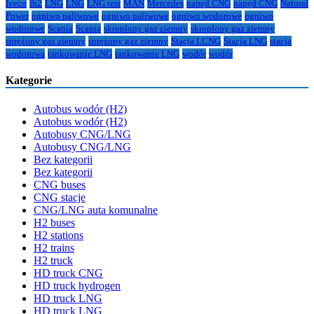
Iveco
lh2
LNG
LNG
LNG test
MAN
Mercedes
napęd CNG
napęd CNG
Natural
Power
ogniwo paliwowe
ogniwo paliwowe
ogniwo wodorowe
ogniwo
wodorowe
Scania
Scania
skroplony gaz ziemny
skroplony gaz ziemny
sprężony gaz ziemny
sprężony gaz ziemny
Stacja LCNG
Stacja LNG
stacja
wodorowa
tankowanie LNG
tankowanie LNG
wodór
wodór
Kategorie
Autobus wodór (H2)
Autobus wodór (H2)
Autobusy CNG/LNG
Autobusy CNG/LNG
Bez kategorii
Bez kategorii
CNG buses
CNG stacje
CNG/LNG auta komunalne
H2 buses
H2 stations
H2 trains
H2 truck
HD truck CNG
HD truck hydrogen
HD truck LNG
HD truck LNG