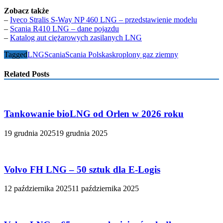
Zobacz także
–
Iveco Stralis S-Way NP 460 LNG – przedstawienie modelu
–
Scania R410 LNG – dane pojazdu
–
Katalog aut ciężarowych zasilanych LNG
Tagged
LNG
Scania
Scania Polska
skroplony gaz ziemny
Related Posts
Tankowanie bioLNG od Orlen w 2026 roku
19 grudnia 2025
19 grudnia 2025
Volvo FH LNG – 50 sztuk dla E-Logis
12 października 2025
11 października 2025