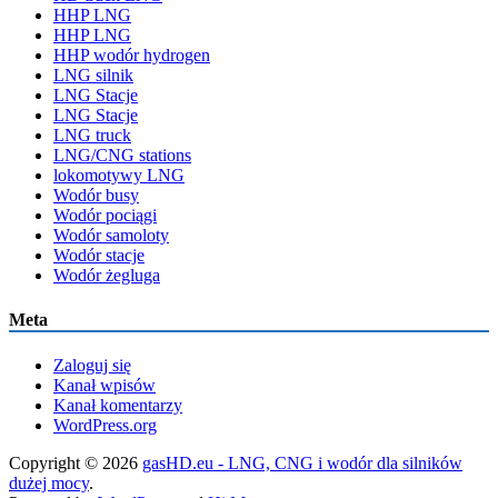
HHP LNG
HHP LNG
HHP wodór hydrogen
LNG silnik
LNG Stacje
LNG Stacje
LNG truck
LNG/CNG stations
lokomotywy LNG
Wodór busy
Wodór pociągi
Wodór samoloty
Wodór stacje
Wodór żegluga
Meta
Zaloguj się
Kanał wpisów
Kanał komentarzy
WordPress.org
Copyright © 2026
gasHD.eu - LNG, CNG i wodór dla silników
dużej mocy
.