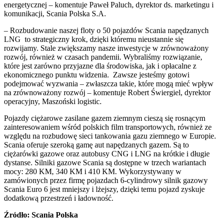
energetycznej – komentuje Paweł Paluch, dyrektor ds. marketingu i
komunikacji, Scania Polska S.A.
– Rozbudowanie naszej floty o 50 pojazdów Scania napędzanych
LNG to strategiczny krok, dzięki któremu nieustannie się
rozwijamy. Stale zwiększamy nasze inwestycje w zrównoważony
rozwój, również w czasach pandemii. Wybraliśmy rozwiązanie,
które jest zarówno przyjazne dla środowiska, jak i opłacalne z
ekonomicznego punktu widzenia. Zawsze jesteśmy gotowi
podejmować wyzwania – zwłaszcza takie, które mogą mieć wpływ
na zrównoważony rozwój – komentuje Robert Świergiel, dyrektor
operacyjny, Maszoński logistic.
Pojazdy ciężarowe zasilane gazem ziemnym cieszą się rosnącym
zainteresowaniem wśród polskich film transportowych, również ze
względu na rozbudowę sieci tankowania gazu ziemnego w Europie.
Scania oferuje szeroką gamę aut napędzanych gazem. Są to
ciężarówki gazowe oraz autobusy CNG i LNG na krótkie i długie
dystanse. Silniki gazowe Scania są dostępne w trzech wariantach
mocy: 280 KM, 340 KM i 410 KM. Wykorzystywany w
zamówionych przez firmę pojazdach 6-cylindrowy silnik gazowy
Scania Euro 6 jest mniejszy i lżejszy, dzięki temu pojazd zyskuje
dodatkową przestrzeń i ładowność.
Źródło: Scania Polska