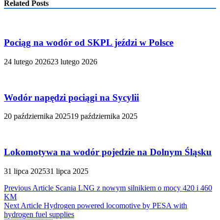
Related Posts
Pociąg na wodór od SKPL jeździ w Polsce
24 lutego 2026
23 lutego 2026
Wodór napędzi pociągi na Sycylii
20 października 2025
19 października 2025
Lokomotywa na wodór pojedzie na Dolnym Śląsku
31 lipca 2025
31 lipca 2025
Nawigacja
Previous Article
Scania LNG z nowym silnikiem o mocy 420 i 460
KM
wpisu
Next Article
Hydrogen powered locomotive by PESA with
hydrogen fuel supplies