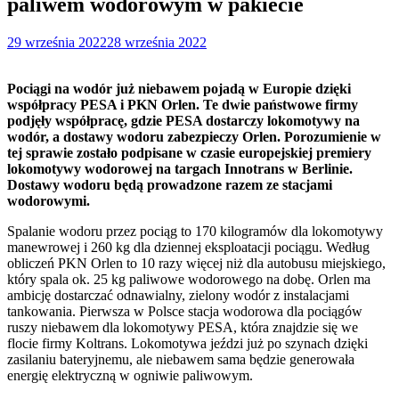
paliwem wodorowym w pakiecie
29 września 2022
28 września 2022
Pociągi na wodór już niebawem pojadą w Europie dzięki
współpracy PESA i PKN Orlen. Te dwie państwowe firmy
podjęły współpracę, gdzie PESA dostarczy lokomotywy na
wodór, a dostawy wodoru zabezpieczy Orlen. Porozumienie w
tej sprawie zostało podpisane w czasie europejskiej premiery
lokomotywy wodorowej na targach Innotrans w Berlinie.
Dostawy wodoru będą prowadzone razem ze stacjami
wodorowymi.
Spalanie wodoru przez pociąg to 170 kilogramów dla lokomotywy
manewrowej i 260 kg dla dziennej eksploatacji pociągu. Według
obliczeń PKN Orlen to 10 razy więcej niż dla autobusu miejskiego,
który spala ok. 25 kg paliwowe wodorowego na dobę. Orlen ma
ambicję dostarczać odnawialny, zielony wodór z instalacjami
tankowania. Pierwsza w Polsce stacja wodorowa dla pociągów
ruszy niebawem dla lokomotywy PESA, która znajdzie się we
flocie firmy Koltrans. Lokomotywa jeździ już po szynach dzięki
zasilaniu bateryjnemu, ale niebawem sama będzie generowała
energię elektryczną w ogniwie paliwowym.