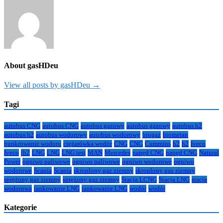
About gasHDeu
View all posts by gasHDeu →
Tagi
autobus CNG
autobus CNG
autobus gazowy
autobus gazowy
autobus h2
autobus h2
autobus wodorowy
autobus wodorowy
biogaz
biometan
bunkrowanie wodoru
ciężarówka wodór
CNG
CNG
Cummins
h2
h2
Iveco
Iveco
lh2
LNG
LNG
LNG test
MAN
Mercedes
napęd CNG
napęd CNG
Natural
Power
ogniwo paliwowe
ogniwo paliwowe
ogniwo wodorowe
ogniwo
wodorowe
Scania
Scania
skroplony gaz ziemny
skroplony gaz ziemny
sprężony gaz ziemny
sprężony gaz ziemny
Stacja LCNG
Stacja LNG
stacja
wodorowa
tankowanie LNG
tankowanie LNG
wodór
wodór
Kategorie