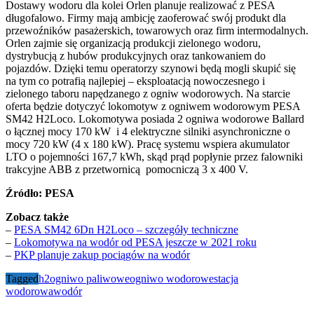
Dostawy wodoru dla kolei Orlen planuje realizować z PESA
długofalowo. Firmy mają ambicję zaoferować swój produkt dla
przewoźników pasażerskich, towarowych oraz firm intermodalnych.
Orlen zajmie się organizacją produkcji zielonego wodoru,
dystrybucją z hubów produkcyjnych oraz tankowaniem do
pojazdów. Dzięki temu operatorzy szynowi będą mogli skupić się
na tym co potrafią najlepiej – eksploatacją nowoczesnego i
zielonego taboru napędzanego z ogniw wodorowych. Na starcie
oferta będzie dotyczyć lokomotyw z ogniwem wodorowym PESA
SM42 H2Loco. Lokomotywa posiada 2 ogniwa wodorowe Ballard
o łącznej mocy 170 kW i 4 elektryczne silniki asynchroniczne o
mocy 720 kW (4 x 180 kW). Pracę systemu wspiera akumulator
LTO o pojemności 167,7 kWh, skąd prąd popłynie przez falowniki
trakcyjne ABB z przetwornicą pomocniczą 3 x 400 V.
Źródło: PESA
Zobacz także
–
PESA SM42 6Dn H2Loco – szczegóły techniczne
–
Lokomotywa na wodór od PESA jeszcze w 2021 roku
–
PKP planuje zakup pociągów na wodór
Tagged
h2
ogniwo paliwowe
ogniwo wodorowe
stacja
wodorowa
wodór