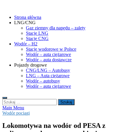
Skip
gasHD.eu – LNG, CNG i wodór dla silników dużej mocy
Duże silniki na paliwa gazowe – CNG i LNG (gaz ziemny) oraz H2
to
(wodór). Opisy pojazdów, tankowanie gazu ziemnego i wodoru,
Strona główna
content
rynek paliw gazowych, analizy.
LNG/CNG
Gaz ziemny dla napędu – zalety
Stacje LNG
Stacje CNG
Wodór – H2
Stacje wodorowe w Polsce
Wodór – auta ciężarowe
Wodór – auta dostawcze
Pojazdy drogowe
CNG/LNG – Autobusy
LNG – Auta ciężarowe
Wodór – autobusy
Wodór – auta ciężarowe
Szukaj:
Main Menu
Wodór pociągi
Lokomotywa na wodór od PESA z