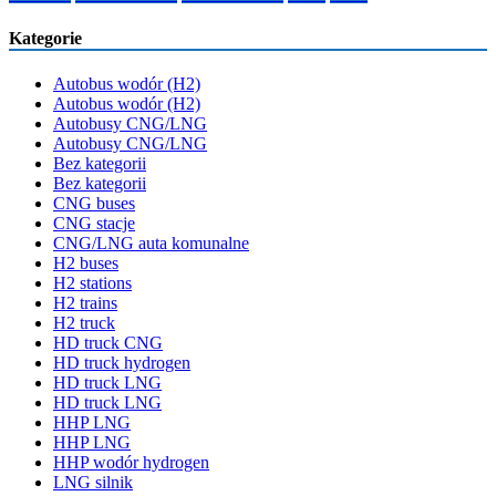
Kategorie
Autobus wodór (H2)
Autobus wodór (H2)
Autobusy CNG/LNG
Autobusy CNG/LNG
Bez kategorii
Bez kategorii
CNG buses
CNG stacje
CNG/LNG auta komunalne
H2 buses
H2 stations
H2 trains
H2 truck
HD truck CNG
HD truck hydrogen
HD truck LNG
HD truck LNG
HHP LNG
HHP LNG
HHP wodór hydrogen
LNG silnik