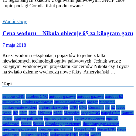
15 regionalnych składów z ogniwami paliwowymi. SNCF chce
kupić pociągi Coradia iLint produkowane …
Wodór stacje
Cena wodoru – Nikola obiecuje 6$ za kilogram gazu
7 maja 2018
Koszt wodoru i eksploatacji pojazdów to jedne z kilku
niewiadomych technologii ogniw paliwowych. Jednak wraz z
kolejnymi wodorowymi projektami koncernów Nikola czy Toyota
na światło dzienne wychodzą nowe fakty. Amerykański …
Tagi
autobus CNG
autobus CNG
autobus gazowy
autobus gazowy
autobus h2
autobus h2
autobus wodorowy
autobus wodorowy
biogaz
biometan
bunkrowanie wodoru
ciężarówka wodór
CNG
CNG
Cummins
h2
h2
Iveco
Iveco
lh2
LNG
LNG
LNG test
MAN
Mercedes
napęd CNG
napęd CNG
Natural
Power
ogniwo paliwowe
ogniwo paliwowe
ogniwo wodorowe
ogniwo
wodorowe
Scania
Scania
skroplony gaz ziemny
skroplony gaz ziemny
sprężony gaz ziemny
sprężony gaz ziemny
Stacja LCNG
Stacja LNG
stacja
wodorowa
tankowanie LNG
tankowanie LNG
wodór
wodór