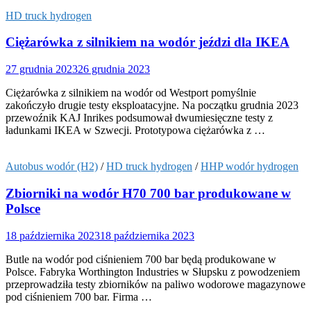
HD truck hydrogen
Ciężarówka z silnikiem na wodór jeździ dla IKEA
27 grudnia 2023
26 grudnia 2023
Ciężarówka z silnikiem na wodór od Westport pomyślnie
zakończyło drugie testy eksploatacyjne. Na początku grudnia 2023
przewoźnik KAJ Inrikes podsumował dwumiesięczne testy z
ładunkami IKEA w Szwecji. Prototypowa ciężarówka z …
Autobus wodór (H2)
/
HD truck hydrogen
/
HHP wodór hydrogen
Zbiorniki na wodór H70 700 bar produkowane w
Polsce
18 października 2023
18 października 2023
Butle na wodór pod ciśnieniem 700 bar będą produkowane w
Polsce. Fabryka Worthington Industries w Słupsku z powodzeniem
przeprowadziła testy zbiorników na paliwo wodorowe magazynowe
pod ciśnieniem 700 bar. Firma …