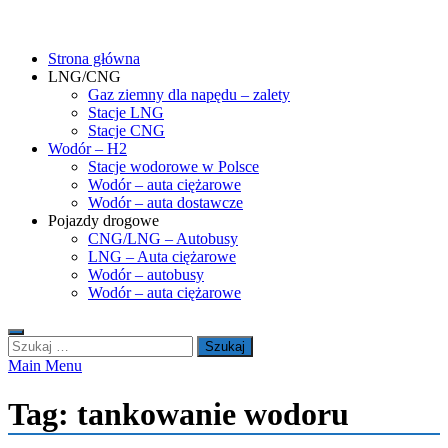
Skip
gasHD.eu – LNG, CNG i wodór dla silników dużej mocy
Duże silniki na paliwa gazowe – CNG i LNG (gaz ziemny) oraz H2
to
(wodór). Opisy pojazdów, tankowanie gazu ziemnego i wodoru,
Strona główna
content
rynek paliw gazowych, analizy.
LNG/CNG
Gaz ziemny dla napędu – zalety
Stacje LNG
Stacje CNG
Wodór – H2
Stacje wodorowe w Polsce
Wodór – auta ciężarowe
Wodór – auta dostawcze
Pojazdy drogowe
CNG/LNG – Autobusy
LNG – Auta ciężarowe
Wodór – autobusy
Wodór – auta ciężarowe
Szukaj:
Main Menu
Tag:
tankowanie wodoru