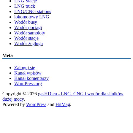
LNG Stacje
LNG truck
LNG/CNG stations
lokomotywy LNG
Wodór busy
Wodór pociągi
Wodór samoloty
Wodór stacje
Wodór żegluga
Meta
Zaloguj się
Kanał wpisów
Kanał komentarzy
WordPress.org
Copyright © 2026
gasHD.eu - LNG, CNG i wodór dla silników
dużej mocy
.
Powered by
WordPress
and
HitMag
.