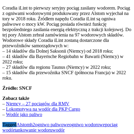
Coradia iLint to pierwszy seryjny pociąg zasilany wodorem. Pociąg
z ogniwami wodorowymi produkowany przez Alstom wyjechał na
tory w 2018 roku. Źródłem napędu Coradia iLint są ogniwa
paliwowe o mocy kW. Pociąg posiada również funkcję
bezpośredniego zasilania energią elektryczną z trakcji kolejowej. Do
tej pory Alstom zebrał zamówienia na 97 wodorowych składów.
Wodorowe składy Coradia iLint zostaną dostarczone dla
przewoźników samorządowych w:
– 14 składów dla Dolnej Saksonii (Niemcy) od 2018 roku;
– 41 składów dla Bayerische Regiobahn w Bawarii (Niemcy) w
2022 roku;
– 27 składów dla regionu Taunus (Niemcy) w 2022 roku;
– 15 składów dla przewoźnika SNCF (północna Francja) w 2022
roku.
Źródło: SNCF
Zobacz także
–
Niemcy – 27 pociągów dla RMV
–
Lokomotywa na wodór dla PKP Cargo
–
Wodór jako paliwo
Tagged
Alstom
h2
ogniwo paliwowe
ogniwo wodorowe
pociąg
wodór
tankowanie wodoru
wodór