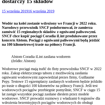
dostarczy 15 składów
15 września 2019
16 września 2019
Wodór na kolei zostanie wdrożony we Francji w 2022 roku.
Narodowy przewoźnik SNCF poinformował, że zamierza
zamówić 15 regionalnych składów z ogniwami paliwowymi.
SNCF chce kupić pociągi Coradia iLint produkowane przez
koncern Alstom. Pociągi z ogniwami paliwowymi będą jeździć
na 100 kilometrowej trasie na północy Francji.
Alstom Coradia iLint zasilana wodorem
(źródło: Alstom)
Wodorowe pociągi mają trafić do floty przewoźnika SNCF w 2022
roku. Zakup elektrycznego taboru z możliwością zasilania
ogniwami wodorowymi zapowiedział prezes firmy, Guillaume
Pepy. Testowe 15 egzemplarzy zasilanych wodorem będzie jeździło
po trasie o długości 100 kilometrów na północy Francji. Jeśli test
wodorowych pociągów przebiegnie pomyślnie, SNCF w ciągu 15
lat zastąpi wszystkie pociągi zasilane dieslem przez modele
wodorowe. SNCF prowadzi rozmowy z władzami 6 regionów dla
wdrożenia bezemisyjnych pociągów wodorowych do obsługi