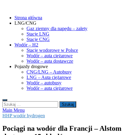
Skip
gasHD.eu – LNG, CNG i wodór dla silników dużej mocy
Duże silniki na paliwa gazowe – CNG i LNG (gaz ziemny) oraz H2
to
(wodór). Opisy pojazdów, tankowanie gazu ziemnego i wodoru,
Strona główna
content
rynek paliw gazowych, analizy.
LNG/CNG
Gaz ziemny dla napędu – zalety
Stacje LNG
Stacje CNG
Wodór – H2
Stacje wodorowe w Polsce
Wodór – auta ciężarowe
Wodór – auta dostawcze
Pojazdy drogowe
CNG/LNG – Autobusy
LNG – Auta ciężarowe
Wodór – autobusy
Wodór – auta ciężarowe
Szukaj:
Main Menu
HHP wodór hydrogen
Pociągi na wodór dla Francji – Alstom