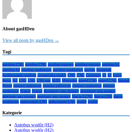
About gasHDeu
View all posts by gasHDeu →
Tagi
autobus CNG
autobus CNG
autobus gazowy
autobus gazowy
autobus h2
autobus h2
autobus wodorowy
autobus wodorowy
biogaz
biometan
bunkrowanie wodoru
ciężarówka wodór
CNG
CNG
Cummins
h2
h2
Iveco
Iveco
lh2
LNG
LNG
LNG test
MAN
Mercedes
napęd CNG
napęd CNG
Natural
Power
ogniwo paliwowe
ogniwo paliwowe
ogniwo wodorowe
ogniwo
wodorowe
Scania
Scania
skroplony gaz ziemny
skroplony gaz ziemny
sprężony gaz ziemny
sprężony gaz ziemny
Stacja LCNG
Stacja LNG
stacja
wodorowa
tankowanie LNG
tankowanie LNG
wodór
wodór
Kategorie
Autobus wodór (H2)
Autobus wodór (H2)