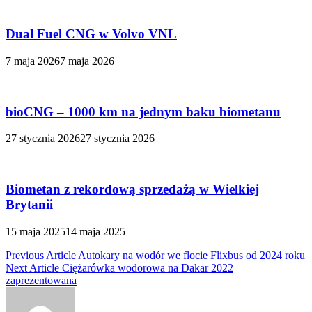
Dual Fuel CNG w Volvo VNL
7 maja 2026
7 maja 2026
bioCNG – 1000 km na jednym baku biometanu
27 stycznia 2026
27 stycznia 2026
Biometan z rekordową sprzedażą w Wielkiej
Brytanii
15 maja 2025
14 maja 2025
Nawigacja
Previous Article
Autokary na wodór we flocie Flixbus od 2024 roku
Next Article
Ciężarówka wodorowa na Dakar 2022
wpisu
zaprezentowana