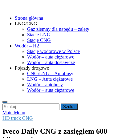
Skip
gasHD.eu – LNG, CNG i wodór dla silników dużej mocy
Duże silniki na paliwa gazowe – CNG i LNG (gaz ziemny) oraz H2
to
(wodór). Opisy pojazdów, tankowanie gazu ziemnego i wodoru,
Strona główna
content
rynek paliw gazowych, analizy.
LNG/CNG
Gaz ziemny dla napędu – zalety
Stacje LNG
Stacje CNG
Wodór – H2
Stacje wodorowe w Polsce
Wodór – auta ciężarowe
Wodór – auta dostawcze
Pojazdy drogowe
CNG/LNG – Autobusy
LNG – Auta ciężarowe
Wodór – autobusy
Wodór – auta ciężarowe
Szukaj:
Main Menu
HD truck CNG
Iveco Daily CNG z zasięgiem 600