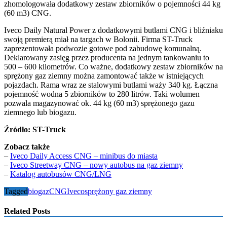
zhomologowała dodatkowy zestaw zbiorników o pojemności 44 kg
(60 m3) CNG.
Iveco Daily Natural Power z dodatkowymi butlami CNG i bliźniaku
swoją premierą miał na targach w Bolonii. Firma ST-Truck
zaprezentowała podwozie gotowe pod zabudowę komunalną.
Deklarowany zasięg przez producenta na jednym tankowaniu to
500 – 600 kilometrów. Co ważne, dodatkowy zestaw zbiorników na
sprężony gaz ziemny można zamontować także w istniejących
pojazdach. Rama wraz ze stalowymi butlami waży 340 kg. Łączna
pojemność wodna 5 zbiorników to 280 litrów. Taki wolumen
pozwala magazynować ok. 44 kg (60 m3) sprężonego gazu
ziemnego lub biogazu.
Źródło: ST-Truck
Zobacz także
–
Iveco Daily Access CNG – minibus do miasta
–
Iveco Streetway CNG – nowy autobus na gaz ziemny
–
Katalog autobusów CNG/LNG
Tagged
biogaz
CNG
Iveco
sprężony gaz ziemny
Related Posts