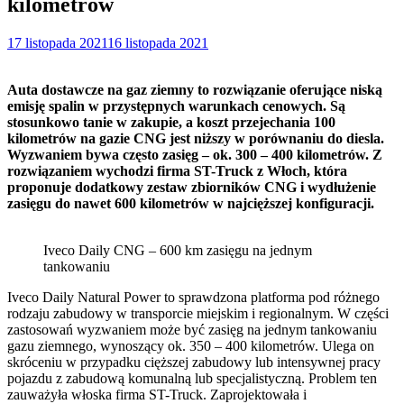
kilometrów
17 listopada 2021
16 listopada 2021
Auta dostawcze na gaz ziemny to rozwiązanie oferujące niską
emisję spalin w przystępnych warunkach cenowych. Są
stosunkowo tanie w zakupie, a koszt przejechania 100
kilometrów na gazie CNG jest niższy w porównaniu do diesla.
Wyzwaniem bywa często zasięg – ok. 300 – 400 kilometrów. Z
rozwiązaniem wychodzi firma ST-Truck z Włoch, która
proponuje dodatkowy zestaw zbiorników CNG i wydłużenie
zasięgu do nawet 600 kilometrów w najcięższej konfiguracji.
Iveco Daily CNG – 600 km zasięgu na jednym
tankowaniu
Iveco Daily Natural Power to sprawdzona platforma pod różnego
rodzaju zabudowy w transporcie miejskim i regionalnym. W części
zastosowań wyzwaniem może być zasięg na jednym tankowaniu
gazu ziemnego, wynoszący ok. 350 – 400 kilometrów. Ulega on
skróceniu w przypadku cięższej zabudowy lub intensywnej pracy
pojazdu z zabudową komunalną lub specjalistyczną. Problem ten
zauważyła włoska firma ST-Truck. Zaprojektowała i