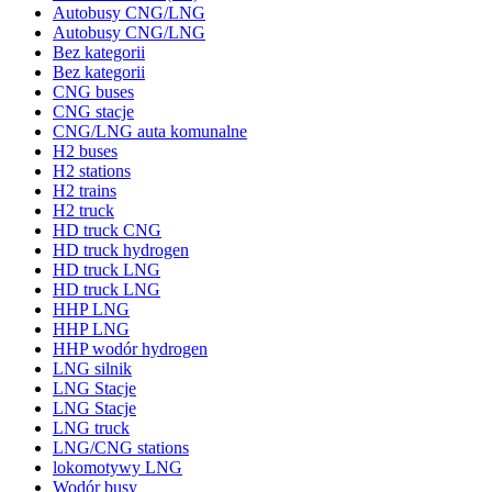
Autobusy CNG/LNG
Autobusy CNG/LNG
Bez kategorii
Bez kategorii
CNG buses
CNG stacje
CNG/LNG auta komunalne
H2 buses
H2 stations
H2 trains
H2 truck
HD truck CNG
HD truck hydrogen
HD truck LNG
HD truck LNG
HHP LNG
HHP LNG
HHP wodór hydrogen
LNG silnik
LNG Stacje
LNG Stacje
LNG truck
LNG/CNG stations
lokomotywy LNG
Wodór busy