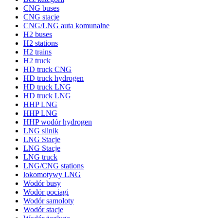
CNG buses
CNG stacje
CNG/LNG auta komunalne
H2 buses
H2 stations
H2 trains
H2 truck
HD truck CNG
HD truck hydrogen
HD truck LNG
HD truck LNG
HHP LNG
HHP LNG
HHP wodór hydrogen
LNG silnik
LNG Stacje
LNG Stacje
LNG truck
LNG/CNG stations
lokomotywy LNG
Wodór busy
Wodór pociągi
Wodór samoloty
Wodór stacje