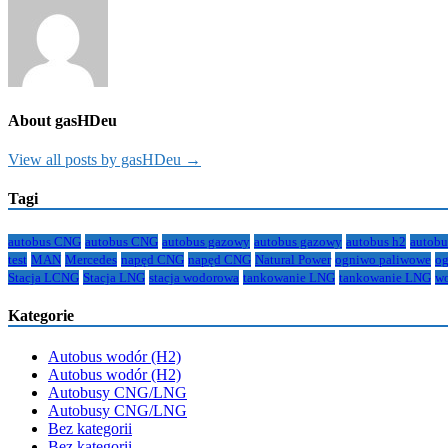
About gasHDeu
View all posts by gasHDeu →
Tagi
autobus CNG
autobus CNG
autobus gazowy
autobus gazowy
autobus h2
autobu
test
MAN
Mercedes
napęd CNG
napęd CNG
Natural Power
ogniwo paliwowe
og
Stacja LCNG
Stacja LNG
stacja wodorowa
tankowanie LNG
tankowanie LNG
w
Kategorie
Autobus wodór (H2)
Autobus wodór (H2)
Autobusy CNG/LNG
Autobusy CNG/LNG
Bez kategorii
Bez kategorii