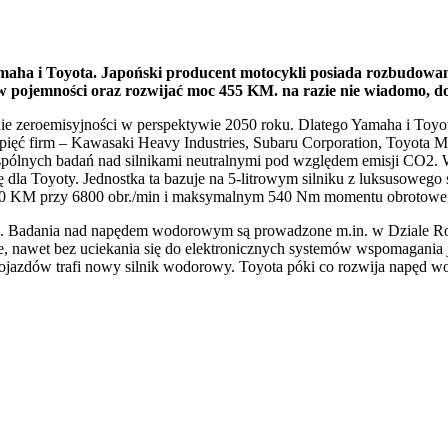
maha i Toyota. Japoński producent motocykli posiada rozbudowan
w pojemności oraz rozwijać moc 455 KM. na razie nie wiadomo, do 
ie zeroemisyjności w perspektywie 2050 roku. Dlatego Yamaha i Toyot
e pięć firm – Kawasaki Heavy Industries, Subaru Corporation, Toyota
pólnych badań nad silnikami neutralnymi pod względem emisji CO2. 
dla Toyoty. Jednostka ta bazuje na 5-litrowym silniku z luksusoweg
do 450 KM przy 6800 obr./min i maksymalnym 540 Nm momentu obrotow
temu. Badania nad napędem wodorowym są prowadzone m.in. w Dzia
nawet bez uciekania się do elektronicznych systemów wspomagania jaz
pojazdów trafi nowy silnik wodorowy. Toyota póki co rozwija napęd