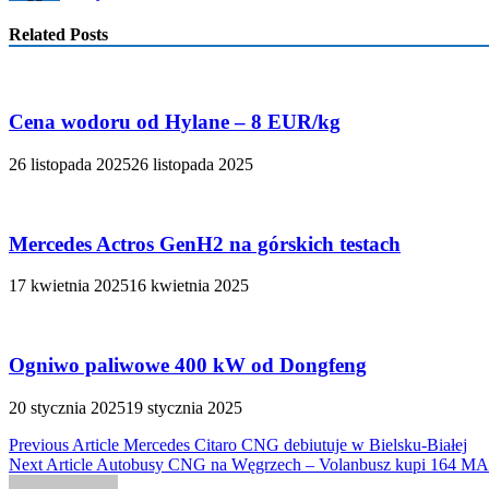
Related Posts
Cena wodoru od Hylane – 8 EUR/kg
26 listopada 2025
26 listopada 2025
Mercedes Actros GenH2 na górskich testach
17 kwietnia 2025
16 kwietnia 2025
Ogniwo paliwowe 400 kW od Dongfeng
20 stycznia 2025
19 stycznia 2025
Nawigacja
Previous Article
Mercedes Citaro CNG debiutuje w Bielsku-Białej
Next Article
Autobusy CNG na Węgrzech – Volanbusz kupi 164 M
wpisu