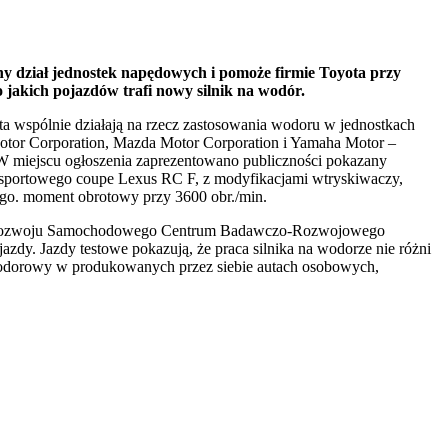
y dział jednostek napędowych i pomoże firmie Toyota przy
jakich pojazdów trafi nowy silnik na wodór.
a wspólnie działają na rzecz zastosowania wodoru w jednostkach
 Motor Corporation, Mazda Motor Corporation i Yamaha Motor –
W miejscu ogłoszenia zaprezentowano publiczności pokazany
o sportowego coupe Lexus RC F, z modyfikacjami wtryskiwaczy,
ego. moment obrotowy przy 3600 obr./min.
le Rozwoju Samochodowego Centrum Badawczo-Rozwojowego
dy. Jazdy testowe pokazują, że praca silnika na wodorze nie różni
 wodorowy w produkowanych przez siebie autach osobowych,