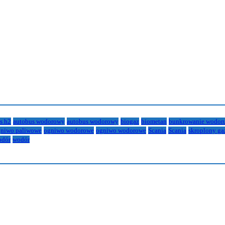
s h2
autobus wodorowy
autobus wodorowy
biogaz
biometan
bunkrowanie wodor
niwo paliwowe
ogniwo wodorowe
ogniwo wodorowe
Scania
Scania
skroplony ga
odór
wodór