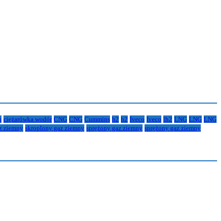
u
ciężarówka wodór
CNG
CNG
Cummins
h2
h2
Iveco
Iveco
lh2
LNG
LNG
LNG
z ziemny
skroplony gaz ziemny
sprężony gaz ziemny
sprężony gaz ziemny