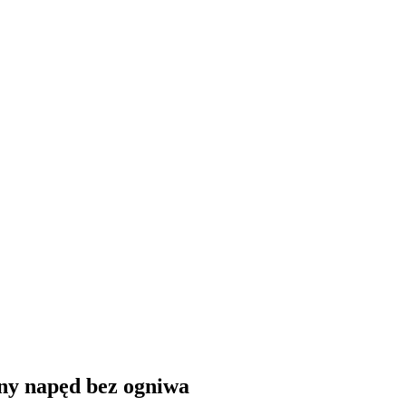
wodór). Opisy pojazdów, tankowanie gazu ziemnego i wodoru, rynek 
ny napęd bez ogniwa