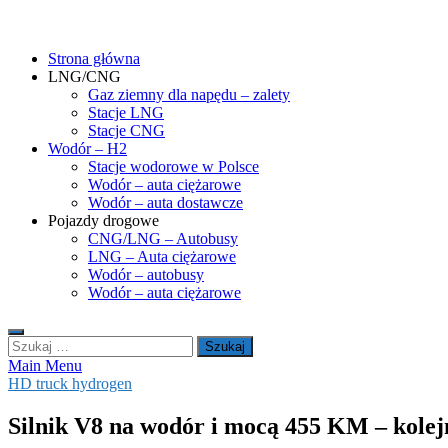
Skip
gasHD.eu – LNG, CNG i wodór dla silników dużej mocy
Duże silniki na paliwa gazowe – CNG i LNG (gaz ziemny) oraz H2 (
to
Strona główna
content
LNG/CNG
Gaz ziemny dla napędu – zalety
Stacje LNG
Stacje CNG
Wodór – H2
Stacje wodorowe w Polsce
Wodór – auta ciężarowe
Wodór – auta dostawcze
Pojazdy drogowe
CNG/LNG – Autobusy
LNG – Auta ciężarowe
Wodór – autobusy
Wodór – auta ciężarowe
Szukaj:
Main Menu
HD truck hydrogen
Silnik V8 na wodór i mocą 455 KM – kolej