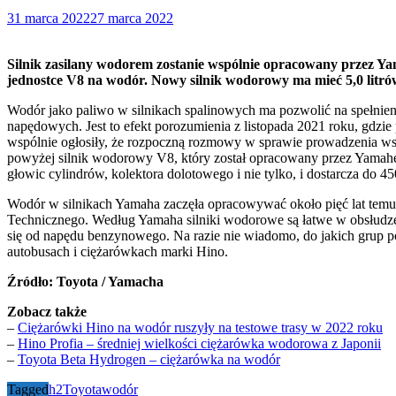
31 marca 2022
27 marca 2022
Silnik zasilany wodorem zostanie wspólnie opracowany przez Ya
jednostce V8 na wodór. Nowy silnik wodorowy ma mieć 5,0 litró
Wodór jako paliwo w silnikach spalinowych ma pozwolić na spełnien
napędowych. Jest to efekt porozumienia z listopada 2021 roku, gdzi
wspólnie ogłosiły, że rozpoczną rozmowy w sprawie prowadzenia ws
powyżej silnik wodorowy V8, który został opracowany przez Yamahę 
głowic cylindrów, kolektora dolotowego i nie tylko, i dostarcza 
Wodór w silnikach Yamaha zaczęła opracowywać około pięć lat 
Technicznego. Według Yamaha silniki wodorowe są łatwe w obsłudze, 
się od napędu benzynowego. Na razie nie wiadomo, do jakich grup 
autobusach i ciężarówkach marki Hino.
Źródło: Toyota / Yamacha
Zobacz także
–
Ciężarówki Hino na wodór ruszyły na testowe trasy w 2022 roku
–
Hino Profia – średniej wielkości ciężarówka wodorowa z Japonii
–
Toyota Beta Hydrogen – ciężarówka na wodór
Tagged
h2
Toyota
wodór