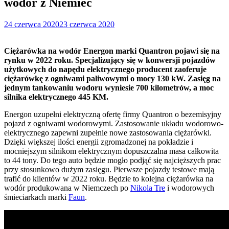
wodór z Niemiec
24 czerwca 2020
23 czerwca 2020
Ciężarówka na wodór Energon marki Quantron pojawi się na
rynku w 2022 roku. Specjalizujący się w konwersji pojazdów
użytkowych do napędu elektrycznego producent zaoferuje
ciężarówkę z ogniwami paliwowymi o mocy 130 kW. Zasięg na
jednym tankowaniu wodoru wyniesie 700 kilometrów, a moc
silnika elektrycznego 445 KM.
Energon uzupełni elektryczną ofertę firmy Quantron o bezemisyjny
pojazd z ogniwami wodorowymi. Zastosowanie układu wodorowo-
elektrycznego zapewni zupełnie nowe zastosowania ciężarówki.
Dzięki większej ilości energii zgromadzonej na pokładzie i
mocniejszym silnikom elektrycznym dopuszczalna masa całkowita
to 44 tony. Do tego auto będzie mogło podjąć się najcięższych prac
przy stosunkowo dużym zasięgu. Pierwsze pojazdy testowe mają
trafić do klientów w 2022 roku. Będzie to kolejna ciężarówka na
wodór produkowana w Niemczech po
Nikola Tre
i wodorowych
śmieciarkach marki
Faun
.