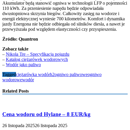
Akumulator będą stanowić ogniwa w technologii LFP o pojemności
110 kWh. Za przeniesienie napędu będzie odpowiadała
dwustopniowa skrzynia biegów. Całkowity zasięg na wodorze i
energii elektrycznej wyniesie 700 kilometrów. Komfort i dynamika
jazdy Energona nie będzie odbiegała od silników diesla, a nawet je
przewyższała pod względem elastyczności czy przyspieszenia.
Źródło: Quantron
Zobacz także
–
Nikola Tre – Specyfikacja pojazdu
–
Katalog ciężarówek wodorowych
–
Wodór jako paliwo
Tagged
ciężarówka wodór
h2
ogniwo paliwowe
ogniwo
wodorowe
wodór
Related Posts
Cena wodoru od Hylane – 8 EUR/kg
26 listopada 2025
26 listopada 2025