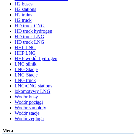
H2 buses
H2 stations
H2 trains
H2 truck
HD truck CNG
HD truck hydrogen
HD truck LNG
HD truck LNG
HHP LNG
HHP LNG
HHP wodór hydrogen
LNG silnik
LNG Stacje
LNG Stacje
LNG truck
LNG/CNG stations
lokomotywy LNG
Wodór busy
Wodór pociągi
Wodór samoloty
Wodór stacje
Wodór żegluga
Meta