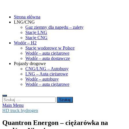
Skip
gasHD.eu – LNG, CNG i wodór dla silników dużej mocy
Duże silniki na paliwa gazowe – CNG i LNG (gaz ziemny) oraz H2
to
(wodór). Opisy pojazdów, tankowanie gazu ziemnego i wodoru,
Strona główna
content
rynek paliw gazowych, analizy.
LNG/CNG
Gaz ziemny dla napędu – zalety
Stacje LNG
Stacje CNG
Wodór – H2
Stacje wodorowe w Polsce
Wodór – auta ciężarowe
Wodór – auta dostawcze
Pojazdy drogowe
CNG/LNG – Autobusy
LNG – Auta ciężarowe
Wodór – autobusy
Wodór – auta ciężarowe
Szukaj:
Main Menu
HD truck hydrogen
Quantron Energon – ciężarówka na