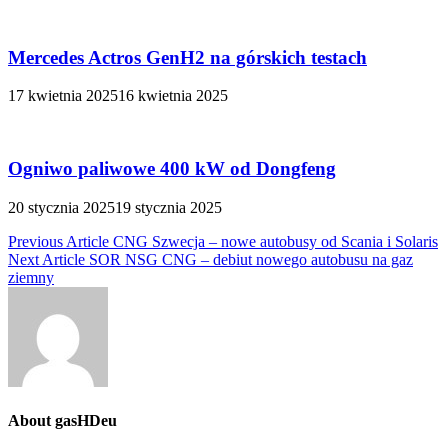
Mercedes Actros GenH2 na górskich testach
17 kwietnia 2025
16 kwietnia 2025
Ogniwo paliwowe 400 kW od Dongfeng
20 stycznia 2025
19 stycznia 2025
Nawigacja
Previous Article
CNG Szwecja – nowe autobusy od Scania i Solaris
Next Article
SOR NSG CNG – debiut nowego autobusu na gaz
wpisu
ziemny
About gasHDeu