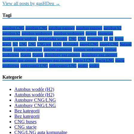
View all posts by gasHDeu →
Tagi
autobus CNG
autobus CNG
autobus gazowy
autobus gazowy
autobus h2
autobus h2
autobus wodorowy
autobus wodorowy
biogaz
biometan
bunkrowanie wodoru
ciężarówka wodór
CNG
CNG
Cummins
h2
h2
Iveco
Iveco
lh2
LNG
LNG
LNG test
MAN
Mercedes
napęd CNG
napęd CNG
Natural
Power
ogniwo paliwowe
ogniwo paliwowe
ogniwo wodorowe
ogniwo
wodorowe
Scania
Scania
skroplony gaz ziemny
skroplony gaz ziemny
sprężony gaz ziemny
sprężony gaz ziemny
Stacja LCNG
Stacja LNG
stacja
wodorowa
tankowanie LNG
tankowanie LNG
wodór
wodór
Kategorie
Autobus wodór (H2)
Autobus wodór (H2)
Autobusy CNG/LNG
Autobusy CNG/LNG
Bez kategorii
Bez kategorii
CNG buses
CNG stacje
CNG/LNG auta komunalne