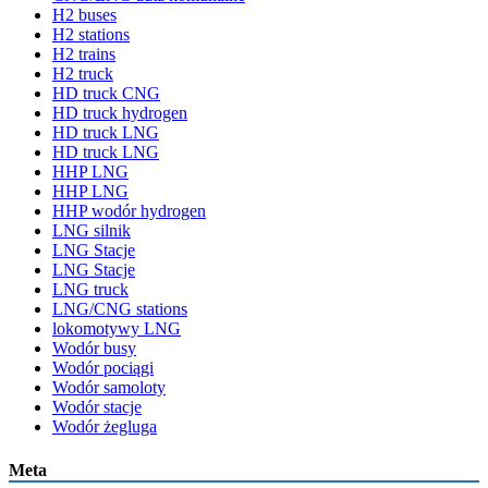
H2 buses
H2 stations
H2 trains
H2 truck
HD truck CNG
HD truck hydrogen
HD truck LNG
HD truck LNG
HHP LNG
HHP LNG
HHP wodór hydrogen
LNG silnik
LNG Stacje
LNG Stacje
LNG truck
LNG/CNG stations
lokomotywy LNG
Wodór busy
Wodór pociągi
Wodór samoloty
Wodór stacje
Wodór żegluga
Meta