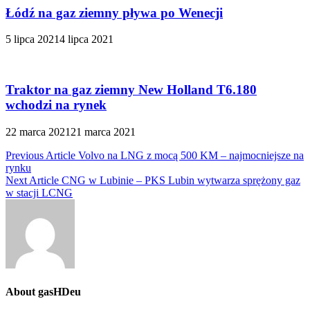
Łódź na gaz ziemny pływa po Wenecji
5 lipca 2021
4 lipca 2021
Traktor na gaz ziemny New Holland T6.180
wchodzi na rynek
22 marca 2021
21 marca 2021
Nawigacja
Previous Article
Volvo na LNG z mocą 500 KM – najmocniejsze na
rynku
wpisu
Next Article
CNG w Lubinie – PKS Lubin wytwarza sprężony gaz
w stacji LCNG
About gasHDeu