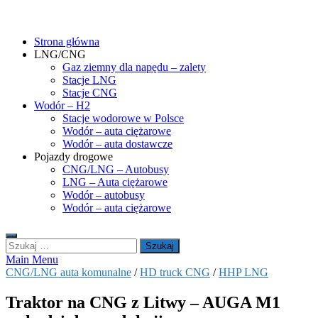
Skip
gasHD.eu – LNG, CNG i wodór dla silników dużej mocy
Duże silniki na paliwa gazowe – CNG i LNG (gaz ziemny) oraz H2
to
(wodór). Opisy pojazdów, tankowanie gazu ziemnego i wodoru,
Strona główna
content
rynek paliw gazowych, analizy.
LNG/CNG
Gaz ziemny dla napędu – zalety
Stacje LNG
Stacje CNG
Wodór – H2
Stacje wodorowe w Polsce
Wodór – auta ciężarowe
Wodór – auta dostawcze
Pojazdy drogowe
CNG/LNG – Autobusy
LNG – Auta ciężarowe
Wodór – autobusy
Wodór – auta ciężarowe
Szukaj:
Main Menu
CNG/LNG auta komunalne
/
HD truck CNG
/
HHP LNG
Traktor na CNG z Litwy – AUGA M1