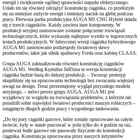
energii i zwiększenie ogólnej sprawności napędu elektrycznego.
Udało im się również odciążyć konstrukcję ciągnika, co przełożyło
się na mniejsze zużycie energii i mniejszy nacisk na glebę podczas
pracy. Pierwsza partia produkcyjna AUGA M1 CNG Hybrid składa
się z trzech ciągników. Każdy zawiera inne komponenty. W
produkcji seryjnej zastosowane zostanie połączenie rozwiązań
technologicznych, które wykazały najlepsze wyniki w tegorocznych
testach produkcyjnych. W fabrycznej wersji ciągnika hybrydowego
AUGA M1 zastosowano podzespoły światowej sławy
producentów, takie jak silnik spalinowy Forda oraz kabinę CLAAS.
Grupa AUGA zaktualizowała również konstrukcję ciągników
AUGA M1. Według Kęstutisa Juščiusa ta wersja konstrukcji
ciągnika będzie bazą do dalszej produkcji. – Tworząc prototyp
skupiliśmy się na opracowaniu technologii bez zwracania większej
uwagi na design. Teraz prezentujemy wygląd przyszłego modelu
seryjnego. – mówi prezes grupy AUGA. AUGA M1 jest
wyjątkowy ze względu na rozwiązania problemów, z którymi nie
poradzili sobie najwięksi światowi producenci maszyn rolniczych –
osiągnięcie długich godzin pracy i wygodnego tankowania.
„Do tej pory ciągniki gazowe, które zostały opracowane na całym
świecie, były w stanie pracować w polu tylko do 4 godzin na raz,
ponieważ butle gazowe nie pasowały fizycznie do konstrukcji
ciągnika. Konstrukcja opracowana przez naszych inżynierów