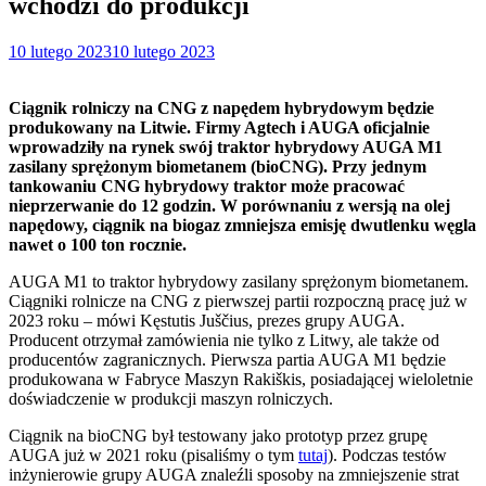
wchodzi do produkcji
10 lutego 2023
10 lutego 2023
Ciągnik rolniczy na CNG z napędem hybrydowym będzie
produkowany na Litwie. Firmy Agtech i AUGA oficjalnie
wprowadziły na rynek swój traktor hybrydowy AUGA M1
zasilany sprężonym biometanem (bioCNG). Przy jednym
tankowaniu CNG hybrydowy traktor może pracować
nieprzerwanie do 12 godzin. W porównaniu z wersją na olej
napędowy, ciągnik na biogaz zmniejsza emisję dwutlenku węgla
nawet o 100 ton rocznie.
AUGA M1 to traktor hybrydowy zasilany sprężonym biometanem.
Ciągniki rolnicze na CNG z pierwszej partii rozpoczną pracę już w
2023 roku – mówi Kęstutis Juščius, prezes grupy AUGA.
Producent otrzymał zamówienia nie tylko z Litwy, ale także od
producentów zagranicznych. Pierwsza partia AUGA M1 będzie
produkowana w Fabryce Maszyn Rakiškis, posiadającej wieloletnie
doświadczenie w produkcji maszyn rolniczych.
Ciągnik na bioCNG był testowany jako prototyp przez grupę
AUGA już w 2021 roku (pisaliśmy o tym
tutaj
). Podczas testów
inżynierowie grupy AUGA znaleźli sposoby na zmniejszenie strat