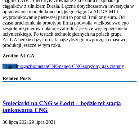
ciągnika AUGA M1 były zrównane z kosztami eksploatacji
ciągników z silnikiem Diesla. Łączna dotychczasowa inwestycja w
opracowanie modelu koncepcyjnego ciągnika AUGA M1 i
wyprodukowanie pierwszej partii to ponad 3 miliony euro. Od
czasu uruchomienia prototypu firma podwoiła wielkość swojego
zespołu inżynierów i planuje zatrudnić jeszcze więcej personelu
inżynierskiego. Po testach technologicznych na polach grupa
AUGA będzie dążyć do jak najszybszego rozpoczęcia masowej
produkcji jeszcze w tym roku.
Źródło: AUGA
Tagged
biogaz
biometan
CNG
napęd CNG
sprężony gaz ziemny
Related Posts
Śmieciarki na CNG w Łodzi – będzie też stacja
tankowania CNG
30 lipca 2021
29 lipca 2021