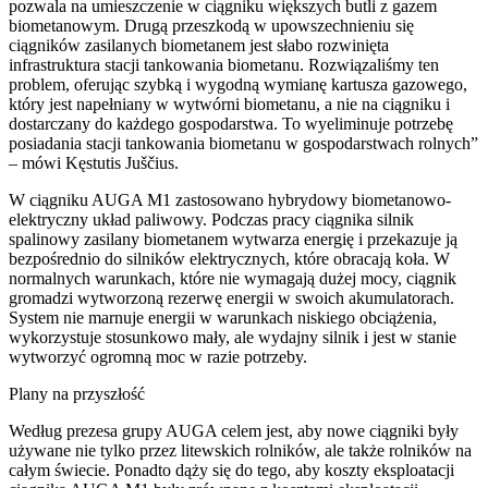
pozwala na umieszczenie w ciągniku większych butli z gazem
biometanowym. Drugą przeszkodą w upowszechnieniu się
ciągników zasilanych biometanem jest słabo rozwinięta
infrastruktura stacji tankowania biometanu. Rozwiązaliśmy ten
problem, oferując szybką i wygodną wymianę kartusza gazowego,
który jest napełniany w wytwórni biometanu, a nie na ciągniku i
dostarczany do każdego gospodarstwa. To wyeliminuje potrzebę
posiadania stacji tankowania biometanu w gospodarstwach rolnych”
– mówi Kęstutis Juščius.
W ciągniku AUGA M1 zastosowano hybrydowy biometanowo-
elektryczny układ paliwowy. Podczas pracy ciągnika silnik
spalinowy zasilany biometanem wytwarza energię i przekazuje ją
bezpośrednio do silników elektrycznych, które obracają koła. W
normalnych warunkach, które nie wymagają dużej mocy, ciągnik
gromadzi wytworzoną rezerwę energii w swoich akumulatorach.
System nie marnuje energii w warunkach niskiego obciążenia,
wykorzystuje stosunkowo mały, ale wydajny silnik i jest w stanie
wytworzyć ogromną moc w razie potrzeby.
Plany na przyszłość
Według prezesa grupy AUGA celem jest, aby nowe ciągniki były
używane nie tylko przez litewskich rolników, ale także rolników na
całym świecie. Ponadto dąży się do tego, aby koszty eksploatacji