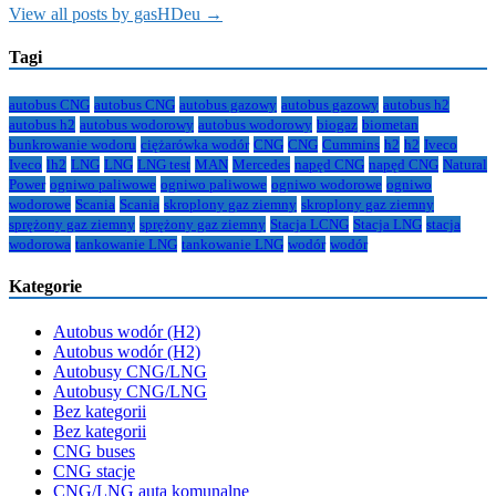
View all posts by gasHDeu →
Tagi
autobus CNG
autobus CNG
autobus gazowy
autobus gazowy
autobus h2
autobus h2
autobus wodorowy
autobus wodorowy
biogaz
biometan
bunkrowanie wodoru
ciężarówka wodór
CNG
CNG
Cummins
h2
h2
Iveco
Iveco
lh2
LNG
LNG
LNG test
MAN
Mercedes
napęd CNG
napęd CNG
Natural
Power
ogniwo paliwowe
ogniwo paliwowe
ogniwo wodorowe
ogniwo
wodorowe
Scania
Scania
skroplony gaz ziemny
skroplony gaz ziemny
sprężony gaz ziemny
sprężony gaz ziemny
Stacja LCNG
Stacja LNG
stacja
wodorowa
tankowanie LNG
tankowanie LNG
wodór
wodór
Kategorie
Autobus wodór (H2)
Autobus wodór (H2)
Autobusy CNG/LNG
Autobusy CNG/LNG
Bez kategorii
Bez kategorii
CNG buses
CNG stacje
CNG/LNG auta komunalne