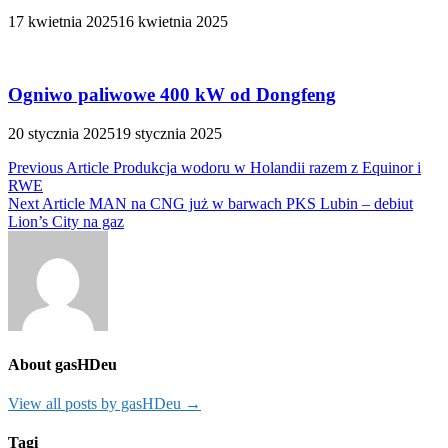
17 kwietnia 2025
16 kwietnia 2025
Ogniwo paliwowe 400 kW od Dongfeng
20 stycznia 2025
19 stycznia 2025
Nawigacja
Previous Article
Produkcja wodoru w Holandii razem z Equinor i
RWE
wpisu
Next Article
MAN na CNG już w barwach PKS Lubin – debiut
Lion’s City na gaz
About gasHDeu
View all posts by gasHDeu →
Tagi