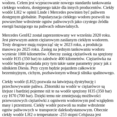
wodoru. Celem jest wypracowanie nowego standardu tankowania
ciekłego wodoru, dostępnego także dla innych producentów. Ciekły
wodór LH2 w opinii Linde i Mercedes powinien być paliwem
dostępnym globalnie. Popularyzacja ciekłego wodoru pozwoli na
powszechne wdrożenie ogniw paliwowych jako czystego źródła
energii bazującego na paliwach odnawialnych.
Mercedes GenH2 został zaprezentowany we wrześniu 2020 roku.
Jest pierwszym autem ciężarowym zasilanym ciekłym wodorem.
Testy drogowe mają rozpocząć się w 2023 roku, a produkcja
masowa po 2025 roku. Zasięg na jednym tankowaniu wodoru
wyniesie 1000 kilometrów. Obecny zasięg ciężarówek na sprężony
wodór H35 (350 bar) to zaledwie 400 kilometrów. Ciężarówka na
wodór będzie posiadała przy tym takie same parametry pracy jak z
silnikiem Diesla. Przy czym będzie pojazdem całkowicie
bezemisyjnym, cichym, pozbawionym wibracji silnika spalinowego.
Ciekły wodór (LH2) pozwala na łatwiejszą dystrybucję i
przechowywanie paliwa. Zbiorniki na wodór w ciężarówce są
lżejsze i bardziej pojemne niż te na wodór sprężony H35 (350 bar)
czy H70 (700 bar). Dzięki temu nie zmniejszają możliwości
przewozowych ciężarówki z ogniwem wodorowym pod względem
masy i przestrzeni. Ciekły wodór pozwoli na realne wdrożenie
ogniw paliwowych w transporcie dalekodystansowym. Obecnie
ciekły wodór LH2 o temperaturze -253 stopni Celsjusza jest