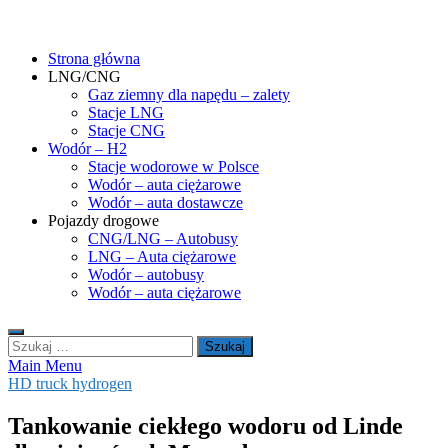
Skip
gasHD.eu – LNG, CNG i wodór dla silników dużej mocy
Duże silniki na paliwa gazowe – CNG i LNG (gaz ziemny) oraz H2
to
(wodór). Opisy pojazdów, tankowanie gazu ziemnego i wodoru,
Strona główna
content
rynek paliw gazowych, analizy.
LNG/CNG
Gaz ziemny dla napędu – zalety
Stacje LNG
Stacje CNG
Wodór – H2
Stacje wodorowe w Polsce
Wodór – auta ciężarowe
Wodór – auta dostawcze
Pojazdy drogowe
CNG/LNG – Autobusy
LNG – Auta ciężarowe
Wodór – autobusy
Wodór – auta ciężarowe
Szukaj:
Main Menu
HD truck hydrogen
Tankowanie ciekłego wodoru od Linde