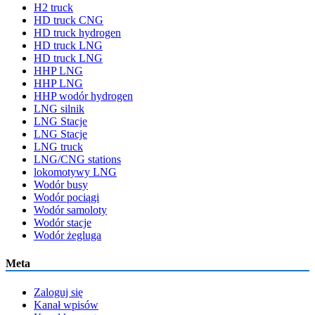
H2 truck
HD truck CNG
HD truck hydrogen
HD truck LNG
HD truck LNG
HHP LNG
HHP LNG
HHP wodór hydrogen
LNG silnik
LNG Stacje
LNG Stacje
LNG truck
LNG/CNG stations
lokomotywy LNG
Wodór busy
Wodór pociągi
Wodór samoloty
Wodór stacje
Wodór żegluga
Meta
Zaloguj się
Kanał wpisów