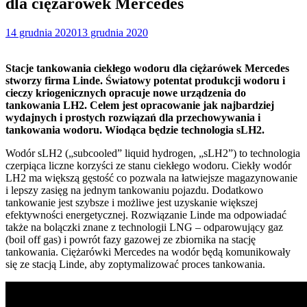
dla ciężarówek Mercedes
14 grudnia 2020
13 grudnia 2020
Stacje tankowania ciekłego wodoru dla ciężarówek Mercedes
stworzy firma Linde. Światowy potentat produkcji wodoru i
cieczy kriogenicznych opracuje nowe urządzenia do
tankowania LH2. Celem jest opracowanie jak najbardziej
wydajnych i prostych rozwiązań dla przechowywania i
tankowania wodoru. Wiodąca będzie technologia sLH2.
Wodór sLH2 („subcooled” liquid hydrogen, „sLH2”) to technologia
czerpiąca liczne korzyści ze stanu ciekłego wodoru. Ciekły wodór
LH2 ma większą gęstość co pozwala na łatwiejsze magazynowanie
i lepszy zasięg na jednym tankowaniu pojazdu. Dodatkowo
tankowanie jest szybsze i możliwe jest uzyskanie większej
efektywności energetycznej. Rozwiązanie Linde ma odpowiadać
także na bolączki znane z technologii LNG – odparowujący gaz
(boil off gas) i powrót fazy gazowej ze zbiornika na stację
tankowania. Ciężarówki Mercedes na wodór będą komunikowały
się ze stacją Linde, aby zoptymalizować proces tankowania.