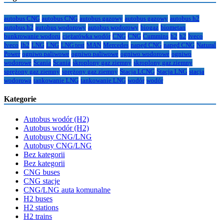
autobus CNG
autobus CNG
autobus gazowy
autobus gazowy
autobus h2
autobus h2
autobus wodorowy
autobus wodorowy
biogaz
biometan
bunkrowanie wodoru
ciężarówka wodór
CNG
CNG
Cummins
h2
h2
Iveco
Iveco
lh2
LNG
LNG
LNG test
MAN
Mercedes
napęd CNG
napęd CNG
Natural
Power
ogniwo paliwowe
ogniwo paliwowe
ogniwo wodorowe
ogniwo
wodorowe
Scania
Scania
skroplony gaz ziemny
skroplony gaz ziemny
sprężony gaz ziemny
sprężony gaz ziemny
Stacja LCNG
Stacja LNG
stacja
wodorowa
tankowanie LNG
tankowanie LNG
wodór
wodór
Kategorie
Autobus wodór (H2)
Autobus wodór (H2)
Autobusy CNG/LNG
Autobusy CNG/LNG
Bez kategorii
Bez kategorii
CNG buses
CNG stacje
CNG/LNG auta komunalne
H2 buses
H2 stations
H2 trains