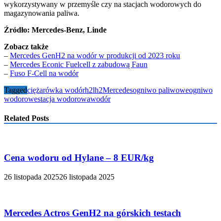
wykorzystywany w przemyśle czy na stacjach wodorowych do
magazynowania paliwa.
Źródło: Mercedes-Benz, Linde
Zobacz także
–
Mercedes GenH2 na wodór w produkcji od 2023 roku
–
Mercedes Econic Fuelcell z zabudową Faun
–
Fuso F-Cell na wodór
Tagged
ciężarówka wodór
h2
lh2
Mercedes
ogniwo paliwowe
ogniwo
wodorowe
stacja wodorowa
wodór
Related Posts
Cena wodoru od Hylane – 8 EUR/kg
26 listopada 2025
26 listopada 2025
Mercedes Actros GenH2 na górskich testach